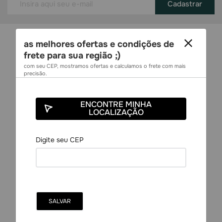
Cadastrar
as melhores ofertas e condições de
frete para sua região ;)
com seu CEP, mostramos ofertas e calculamos o frete com mais
precisão.
Marketplace de Saúde, Beleza e
ENCONTRE MINHA
Cuidados conectando lojistas e
LOCALIZAÇÃO
consumidores em um único canal
Categorias
Medicamentos
Genéricos