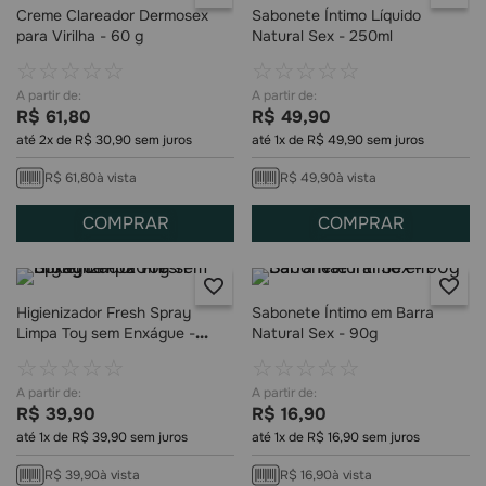
Creme Clareador Dermosex
Sabonete Íntimo Líquido
para Virilha - 60 g
Natural Sex - 250ml
☆
☆
☆
☆
☆
☆
☆
☆
☆
☆
R$
61
,
80
R$
49
,
90
até
2
x de
R$
30
,
90
sem juros
até
1
x de
R$
49
,
90
sem juros
R$
61
,
80
à vista
R$
49
,
90
à vista
COMPRAR
COMPRAR
Higienizador Fresh Spray
Sabonete Íntimo em Barra
Limpa Toy sem Enxágue -
Natural Sex - 90g
120ml
☆
☆
☆
☆
☆
☆
☆
☆
☆
☆
R$
39
,
90
R$
16
,
90
até
1
x de
R$
39
,
90
sem juros
até
1
x de
R$
16
,
90
sem juros
R$
39
,
90
à vista
R$
16
,
90
à vista