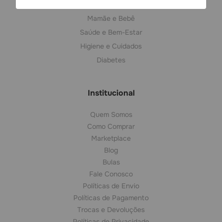
Dermocosméticos
Mamãe e Bebê
Saúde e Bem-Estar
Higiene e Cuidados
Diabetes
Institucional
Quem Somos
Como Comprar
Marketplace
Blog
Bulas
Fale Conosco
Políticas de Envio
Políticas de Pagamento
Trocas e Devoluções
Políticas de Privacidade