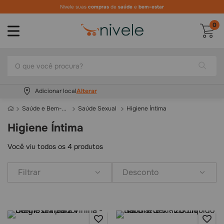
Parcelamos em até
10x no cartão
0
O que você procura?
Adicionar local
Saúde e Bem-Estar
Saúde Sexual
Higiene Íntima
Higiene Íntima
Você viu todos os
4
produtos
Filtrar
Desconto