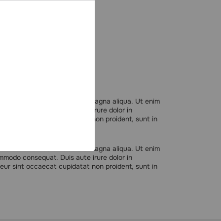
ncididunt ut labore et dolore magna aliqua. Ut enim
ommodo consequat. Duis aute irure dolor in
pteur sint occaecat cupidatat non proident, sunt in
ncididunt ut labore et dolore magna aliqua. Ut enim
ommodo consequat. Duis aute irure dolor in
pteur sint occaecat cupidatat non proident, sunt in