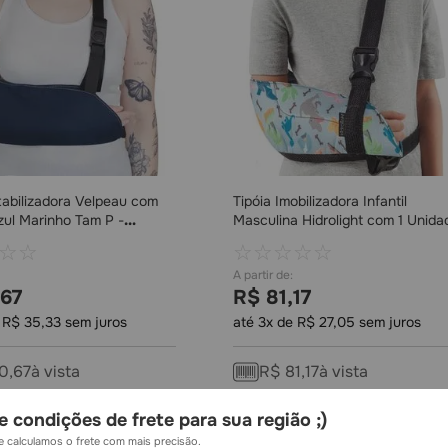
tabilizadora Velpeau com
Tipóia Imobilizadora Infantil
Azul Marinho Tam P -
Masculina Hidrolight com 1 Unida
☆
☆
☆
☆
☆
☆
☆
67
R$
81
,
17
e
R$
35
,
33
sem juros
até
3
x de
R$
27
,
05
sem juros
0
,
67
à vista
R$
81
,
17
à vista
e condições de frete para sua região ;)
COMPRAR
COMPRAR
 calculamos o frete com mais precisão.