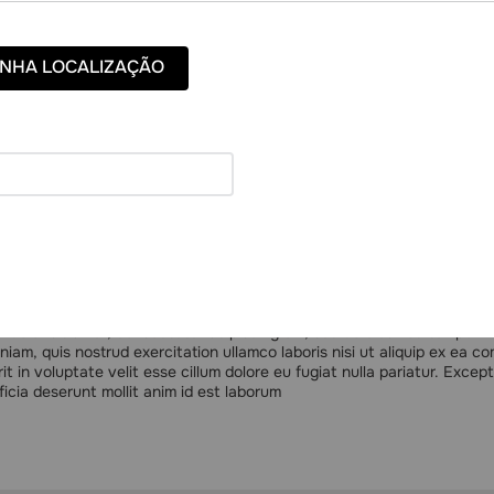
Você viu todos os
2
produtos
NHA LOCALIZAÇÃO
sum dolor sit amet
 dolor sit amet, consectetur adipiscing elit, sed do eiusmod tempor i
niam, quis nostrud exercitation ullamco laboris nisi ut aliquip ex ea c
it in voluptate velit esse cillum dolore eu fugiat nulla pariatur. Exce
ficia deserunt mollit anim id est laborum.
 dolor sit amet, consectetur adipiscing elit, sed do eiusmod tempor i
niam, quis nostrud exercitation ullamco laboris nisi ut aliquip ex ea c
it in voluptate velit esse cillum dolore eu fugiat nulla pariatur. Exce
ficia deserunt mollit anim id est laborum