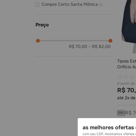
Compre Certo Santa Mônica
(
1
)
R$ 70,00
–
R$ 82,00
Tipoia Es
Orifício 
unidade
☆
☆
☆
R$
70
,
até
2
x d
R$
7
as melhores ofertas 
com seu CEP, mostramos ofertas e