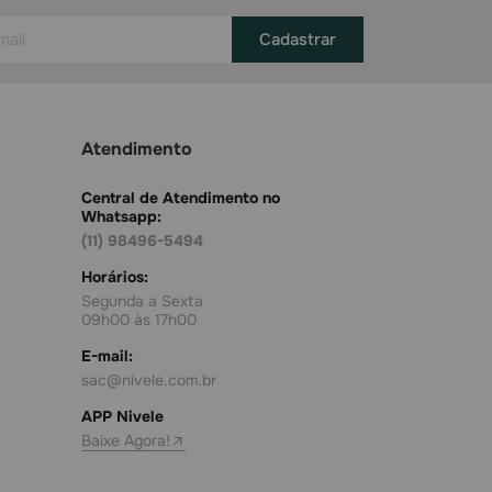
Cadastrar
Atendimento
Central de Atendimento no
Whatsapp:
(11) 98496-5494
Horários:
Segunda a Sexta
09h00 às 17h00
E-mail:
sac@nivele.com.br
APP Nivele
Baixe Agora!