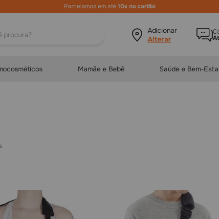
Parcelamos em até
10x no cartão
ura?
Adicionar local
Ce
A
mocosméticos
Mamãe e Bebê
Saúde e Bem-Esta