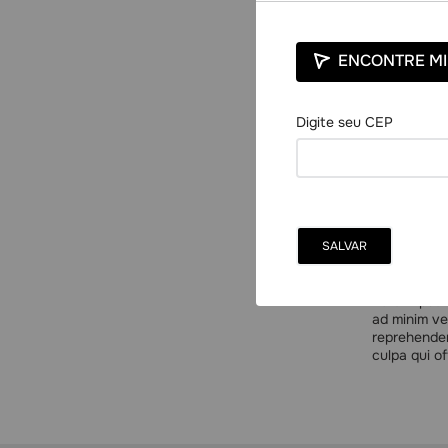
ENCONTRE MI
Lorem ip
Lorem ipsum
ad minim ve
reprehender
culpa qui of
Lorem ipsum
ad minim ve
reprehender
culpa qui of