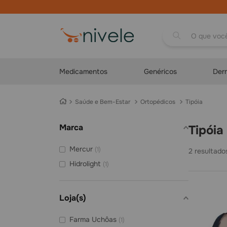
O que você proc
Medicamentos
Genéricos
Der
Saúde e Bem-Estar
Ortopédicos
Tipóia
Marca
Tipóia
Mercur
(
1
)
2
Hidrolight
(
1
)
Loja(s)
Farma Uchôas
(
1
)