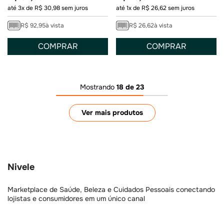
até
3
x de
R$
30
,
98
sem juros
até
1
x de
R$
26
,
62
sem juros
R$
92
,
95
à vista
R$
26
,
62
à vista
COMPRAR
COMPRAR
Mostrando
18 de 23
Nivele
Marketplace de Saúde, Beleza e Cuidados Pessoais conectando
lojistas e consumidores em um único canal