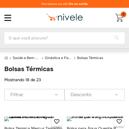
em até
10x no cartão
Nivele suas
compras
de
0
O que você procura?
Saúde e Bem-Estar
Ginástica e Fisioterapia
Bolsas Térmicas
Bolsas Térmicas
Mostrando
18 de 23
Filtrar
Desconto
Bolsa Térmica Mercur Tamanho
Bolsa para Água Quente P