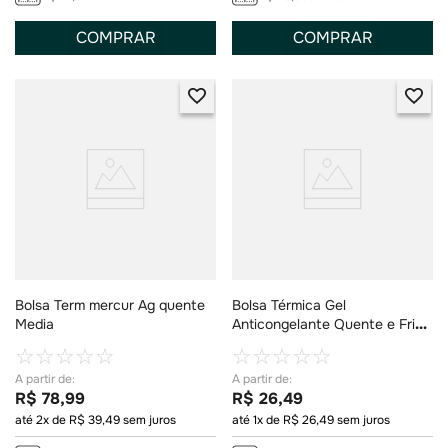
COMPRAR
COMPRAR
Bolsa Term mercur Ag quente
Bolsa Térmica Gel
Media
Anticongelante Quente e Fria
Sanity 500ml
☆
☆
☆
☆
☆
☆
☆
☆
☆
☆
R$
78
,
99
R$
26
,
49
até
2
x de
R$
39
,
49
sem juros
até
1
x de
R$
26
,
49
sem juros