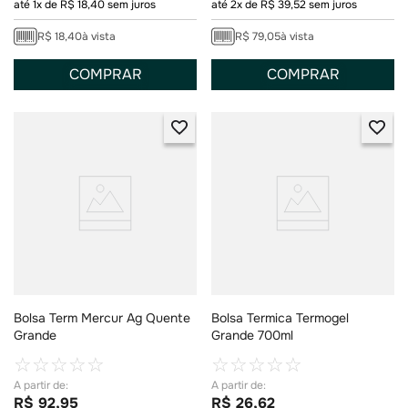
até
1
x de
R$
18
,
40
sem juros
até
2
x de
R$
39
,
52
sem juros
R$
18
,
40
à vista
R$
79
,
05
à vista
COMPRAR
COMPRAR
Bolsa Term Mercur Ag Quente
Bolsa Termica Termogel
Grande
Grande 700ml
☆
☆
☆
☆
☆
☆
☆
☆
☆
☆
R$
92
,
95
R$
26
,
62