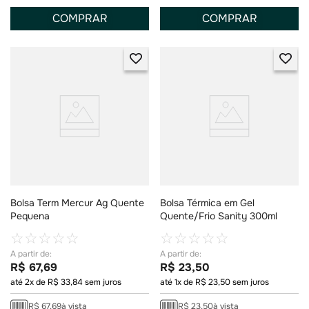
COMPRAR
COMPRAR
Bolsa Term Mercur Ag Quente
Bolsa Térmica em Gel
Pequena
Quente/Frio Sanity 300ml
☆
☆
☆
☆
☆
☆
☆
☆
☆
☆
R$
67
,
69
R$
23
,
50
até
2
x de
R$
33
,
84
sem juros
até
1
x de
R$
23
,
50
sem juros
R$
67
,
69
à vista
R$
23
,
50
à vista