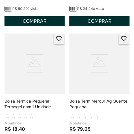
R$
90
,
29
à vista
R$
24
,
44
à vista
COMPRAR
COMPRAR
Bolsa Térmica Pequena
Bolsa Term Mercur Ag Quente
Termogel com 1 Unidade
Pequena
☆
☆
☆
☆
☆
☆
☆
☆
☆
☆
R$
18
,
40
R$
79
,
05