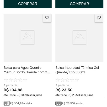
COMPRAR
COMPRAR
Bolsa para Água Quente
Bolsa Inborplast T?rmica Gel
Mercur Bordo Grande com 2
Quente/Frio 300ml
Litros com 1 Unidade
☆
☆
☆
☆
☆
☆
☆
☆
☆
☆
R$
104
,
88
R$
23
,
50
até
3
x de
R$
34
,
96
sem juros
até
1
x de
R$
23
,
50
sem juros
R$
104
,
88
à vista
R$
23
,
50
à vista