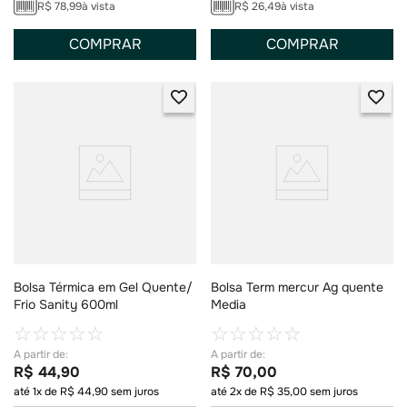
R$
78
,
99
à vista
R$
26
,
49
à vista
COMPRAR
COMPRAR
Bolsa Térmica em Gel Quente/
Bolsa Term mercur Ag quente
Frio Sanity 600ml
Media
☆
☆
☆
☆
☆
☆
☆
☆
☆
☆
R$
44
,
90
R$
70
,
00
até
1
x de
R$
44
,
90
sem juros
até
2
x de
R$
35
,
00
sem juros