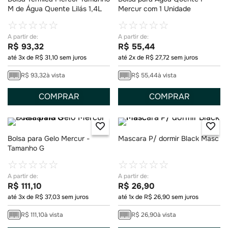
M de Água Quente Lilás 1,4L
Mercur com 1 Unidade
☆
☆
☆
☆
☆
☆
☆
☆
☆
☆
R$
93
,
32
R$
55
,
44
até
3
x de
R$
31
,
10
sem juros
até
2
x de
R$
27
,
72
sem juros
R$
93
,
32
à vista
R$
55
,
44
à vista
COMPRAR
COMPRAR
Bolsa para Gelo Mercur -
Mascara P/ dormir Black Masc
Tamanho G
☆
☆
☆
☆
☆
☆
☆
☆
☆
☆
R$
111
,
10
R$
26
,
90
até
3
x de
R$
37
,
03
sem juros
até
1
x de
R$
26
,
90
sem juros
R$
111
,
10
à vista
R$
26
,
90
à vista