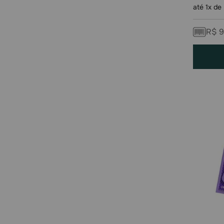
até
1
x de
R$
9