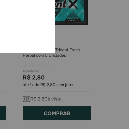
e
Goma de Mascar Trident Fresh
Herbal com 5 Unidades
☆
☆
☆
☆
☆
R$
2
,
80
até
1
x de
R$
2
,
80
sem juros
R$
2
,
80
à vista
COMPRAR