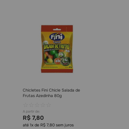
Chicletes Fini Chicle Salada de
Frutas Azedinha 80g
☆
☆
☆
☆
☆
R$
7
,
80
até
1
x de
R$
7
,
80
sem juros