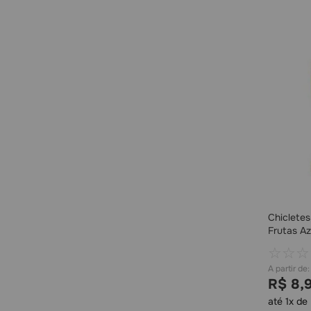
Chicletes
Frutas A
☆
☆
☆
R$
8
,
até
1
x de