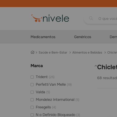
Parcelamos em até
10x no cartão
O que você proc
Medicamentos
Genéricos
Der
Saúde e Bem-Estar
Alimentos e Bebidas
Chicl
Marca
Chicl
Trident
(
25
)
68
Perfetti Van Melle
(
19
)
Valda
(
5
)
Mondelez International
(
5
)
Freegells
(
4
)
N o Definido Bloqueado
(
3
)