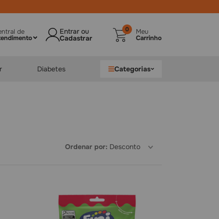
Nivel
0
ntral de
Meu
tendimento
Carrinho
r
Diabetes
Categorias
Ordenar por
Desconto