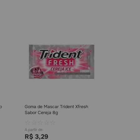
o
Goma de Mascar Trident Xfresh
Sabor Cereja 8g
☆
☆
☆
☆
☆
R$
3
,
29