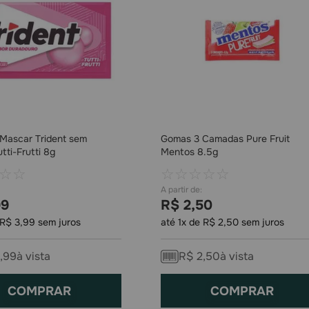
Mascar Trident sem
Gomas 3 Camadas Pure Fruit
tti-Frutti 8g
Mentos 8.5g
☆
☆
☆
☆
☆
☆
☆
99
R$
2
,
50
R$
3
,
99
sem juros
até
1
x de
R$
2
,
50
sem juros
,
99
à vista
R$
2
,
50
à vista
COMPRAR
COMPRAR