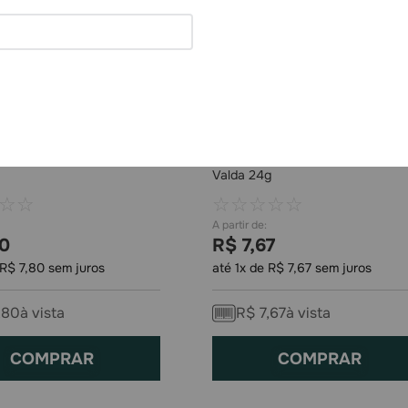
bor Melancia Fini 100g
Gomas de Mascar Classic Tablet
Valda 24g
☆
☆
☆
☆
☆
☆
☆
0
R$
7
,
67
R$
7
,
80
sem juros
até
1
x de
R$
7
,
67
sem juros
,
80
à vista
R$
7
,
67
à vista
COMPRAR
COMPRAR