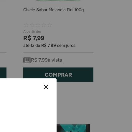
Chicle Sabor Melancia Fini 100g
☆
☆
☆
☆
☆
R$
7
,
99
até
1
x de
R$
7
,
99
sem juros
R$
7
,
99
à vista
COMPRAR