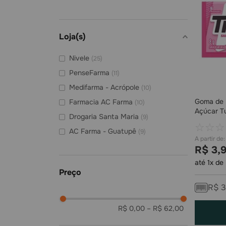
Fini
(
3
)
Chiclets
(
3
)
Loja(s)
Halls
(
1
)
Nivele
(
25
)
PenseFarma
(
11
)
Medifarma - Acrópole
(
10
)
Goma de 
Farmacia AC Farma
(
10
)
Açúcar Tu
Drogaria Santa Maria
(
9
)
☆
☆
☆
AC Farma - Guatupê
(
9
)
Medifarma IPE
(
8
)
R$
3
,
Farmagnus Bistek
(
8
)
até
1
x de
Drogaria Tambaú
(
8
)
R$
3
Drogaria Super Popular Lux
(
8
)
R$ 0,00
–
R$ 62,00