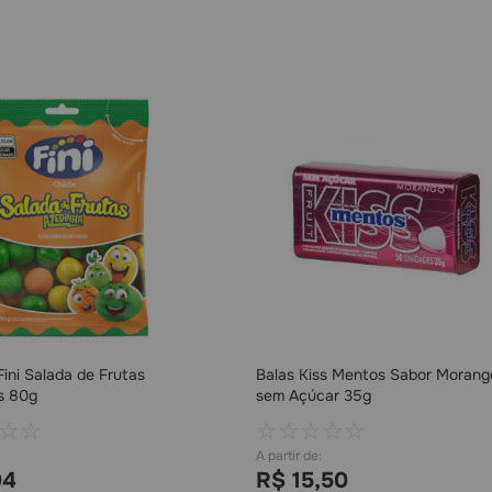
Fini Salada de Frutas
Balas Kiss Mentos Sabor Morang
s 80g
sem Açúcar 35g
☆
☆
☆
☆
☆
☆
☆
04
R$
15
,
50