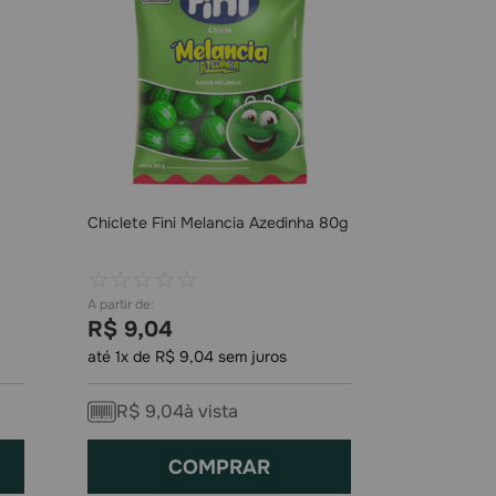
Chiclete Fini Melancia Azedinha 80g
☆
☆
☆
☆
☆
R$
9
,
04
até
1
x de
R$
9
,
04
sem juros
R$
9
,
04
à vista
COMPRAR