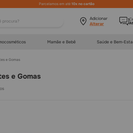
ura?
Adicionar local
Ce
A
mocosméticos
Mamãe e Bebê
Saúde e Bem-Esta
etes e Gomas
etes e Gomas