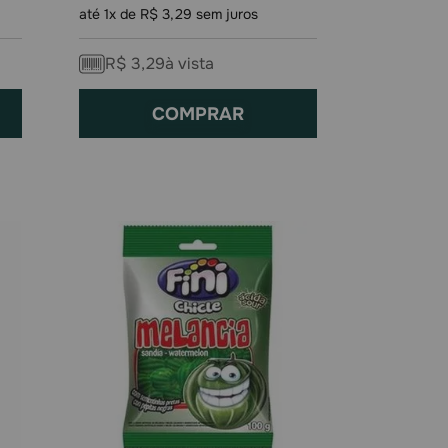
até
1
x de
R$
3
,
29
sem juros
R$
3
,
29
à vista
COMPRAR