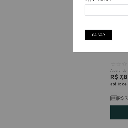
Chicle Sa
☆
☆
☆
R$
7
,
8
até
1
x de
R$
7