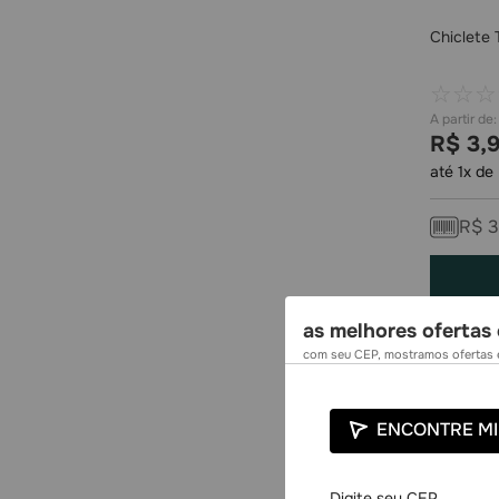
Chiclete
☆
☆
☆
R$
3
,
até
1
x de
R$
3
as melhores ofertas 
com seu CEP, mostramos ofertas e
ENCONTRE MI