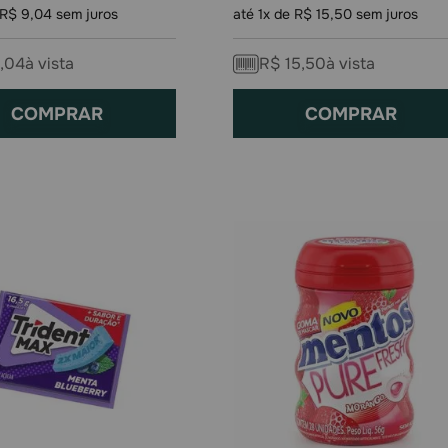
R$
9
,
04
sem juros
até
1
x de
R$
15
,
50
sem juros
,
04
à vista
R$
15
,
50
à vista
COMPRAR
COMPRAR