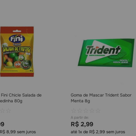
 Fini Chicle Salada de
Goma de Mascar Trident Sabor
zedinha 80g
Menta 8g
☆
☆
☆
☆
☆
☆
☆
99
R$
2
,
99
R$
8
,
99
sem juros
até
1
x de
R$
2
,
99
sem juros