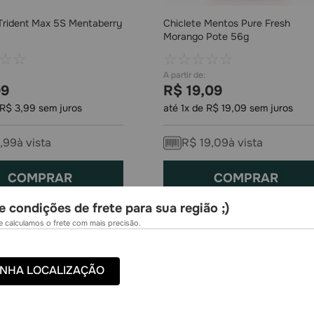
 Trident Max 5S Mentaberry
Chiclete Mentos Pure Fresh
Morango Pote 56g
☆
☆
☆
☆
☆
☆
☆
99
R$
19
,
09
R$
3
,
99
sem juros
até
1
x de
R$
19
,
09
sem juros
,
99
à vista
R$
19
,
09
à vista
COMPRAR
COMPRAR
e condições de frete para sua região ;)
 calculamos o frete com mais precisão.
NHA LOCALIZAÇÃO