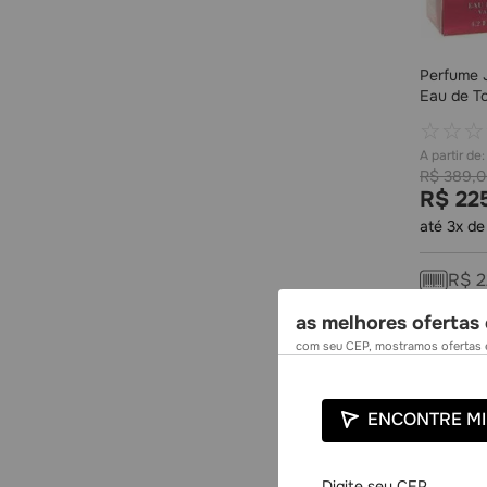
Perfume 
Eau de To
☆
☆
☆
R$
389
,
0
R$
22
até
3
x d
R$
2
as melhores ofertas 
com seu CEP, mostramos ofertas e
ENCONTRE MI
-
41%
FRETE G