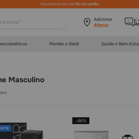
Parcelamos em até
10x no cartão
ura?
Adicionar local
Ce
A
mocosméticos
Mamãe e Bebê
Saúde e Bem-Esta
me Masculino
-
46%
RÁTIS