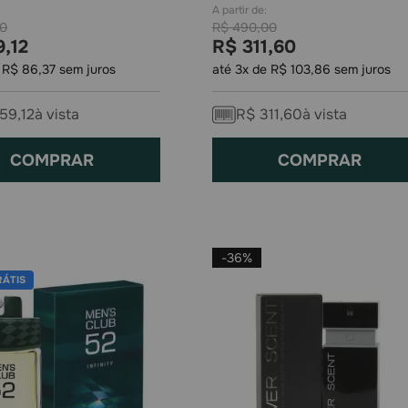
0
R$
490
,
00
9
,
12
R$
311
,
60
e
R$
86
,
37
sem juros
até
3
x de
R$
103
,
86
sem juros
59
,
12
à vista
R$
311
,
60
à vista
COMPRAR
COMPRAR
-
36%
RÁTIS