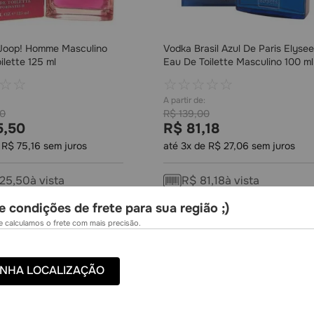
Joop! Homme Masculino
Vodka Brasil Azul De Paris Elyse
ilette 125 ml
Eau De Toilette Masculino 100 ml
☆
☆
☆
☆
☆
☆
☆
0
R$
139
,
00
5
,
50
R$
81
,
18
e
R$
75
,
16
sem juros
até
3
x de
R$
27
,
06
sem juros
25
,
50
à vista
R$
81
,
18
à vista
e condições de frete para sua região ;)
COMPRAR
COMPRAR
 calculamos o frete com mais precisão.
NHA LOCALIZAÇÃO
-
41%
RÁTIS
FRETE GRÁTIS