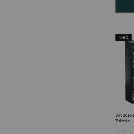
-
38%
Jacques B
Toilette 
☆
☆
☆