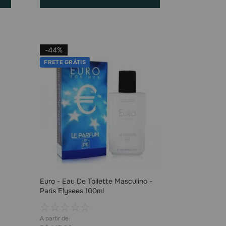
-
44%
FRETE GRÁTIS
Euro - Eau De Toilette Masculino -
Paris Elysees 100ml
☆
☆
☆
☆
☆