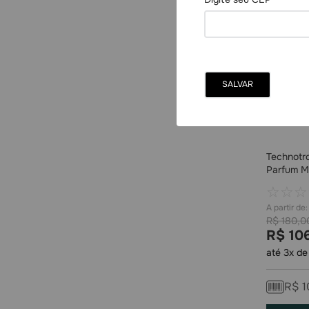
Technotro
Parfum M
☆
☆
☆
R$
180
,
0
R$
10
até
3
x d
R$
1