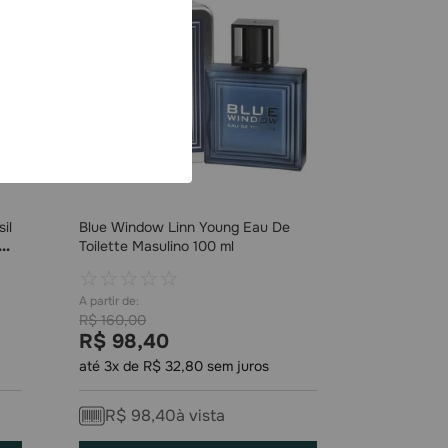
il
Blue Window Linn Young Eau De
Toilette Masulino 100 ml
☆
☆
☆
☆
☆
R$
160
,
00
R$
98
,
40
até
3
x de
R$
32
,
80
sem juros
R$
98
,
40
à vista