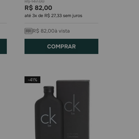
R$
147
,
00
R$
82
,
00
até
3
x de
R$
27
,
33
sem juros
R$
82
,
00
à vista
COMPRAR
-
41%