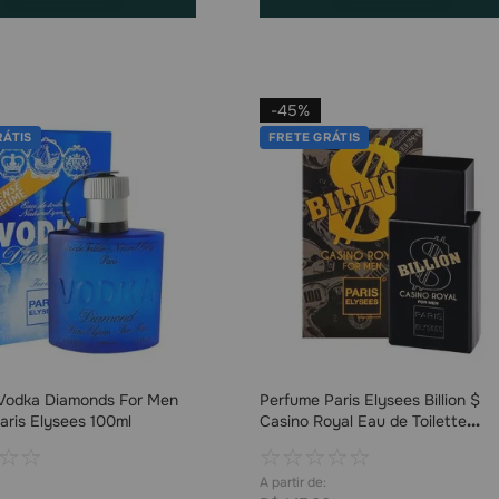
-
45%
RÁTIS
FRETE GRÁTIS
Vodka Diamonds For Men
Perfume Paris Elysees Billion $
Paris Elysees 100ml
Casino Royal Eau de Toilette
Masculino 100ml
☆
☆
☆
☆
☆
☆
☆