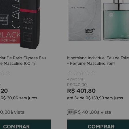
iar De Paris Elysees Eau
Montblanc Individuel Eau de Toil
te Masculino 100 ml
- Perfume Masculino 75ml
☆
☆
☆
☆
☆
☆
☆
0
R$
740
,
00
,
20
R$
401
,
80
e
R$
30
,
06
sem juros
até
3
x de
R$
133
,
93
sem juros
90
,
20
à vista
R$
401
,
80
à vista
COMPRAR
COMPRAR