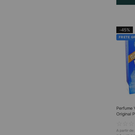
-
45%
FRETE G
Perfume 
Original 
☆
☆
☆