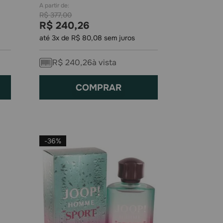
R$
377
,
00
R$
240
,
26
até
3
x de
R$
80
,
08
sem juros
R$
240
,
26
à vista
COMPRAR
-
36%