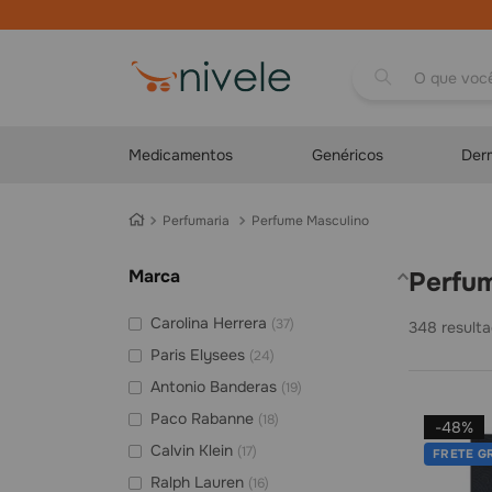
O que você proc
Medicamentos
Genéricos
Der
Perfumaria
Perfume Masculino
Marca
Perfu
Carolina Herrera
(
37
)
348
Paris Elysees
(
24
)
Antonio Banderas
(
19
)
Paco Rabanne
(
18
)
-
48%
Calvin Klein
(
17
)
FRETE G
Ralph Lauren
(
16
)