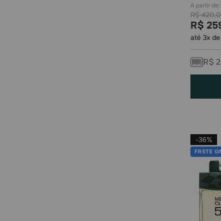
R$
420
,
0
R$
25
até
3
x d
R$
2
-
36%
FRETE G