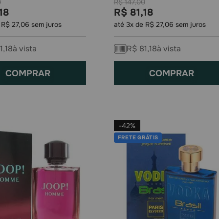
0
R$
147
,
00
18
R$
81
,
18
e
R$
27
,
06
sem juros
até
3
x de
R$
27
,
06
sem juros
1
,
18
à vista
R$
81
,
18
à vista
COMPRAR
COMPRAR
-
42%
FRETE GRÁTIS