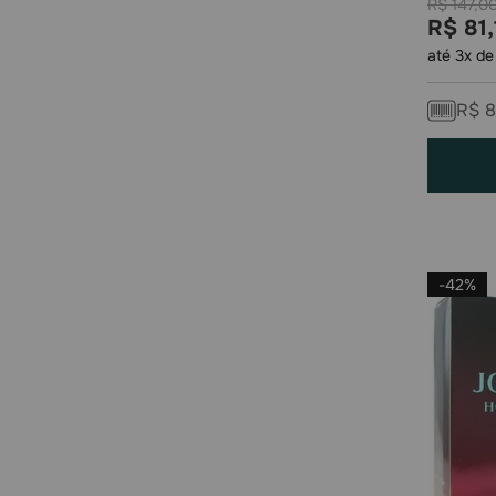
R$
147
,
0
R$
81
,
até
3
x d
R$
8
-
42%