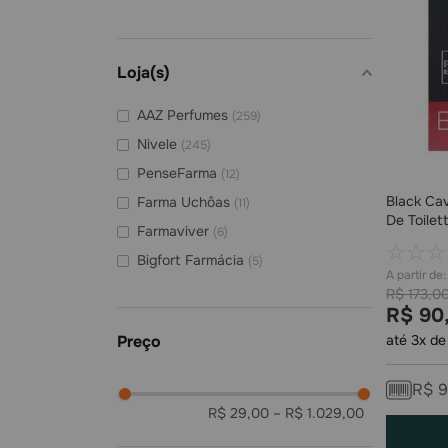
Mont Blanc
(
14
)
Hugo Boss
(
10
)
Loja(s)
Ulric de Varens
(
9
)
Animale
(
8
)
AAZ Perfumes
(
259
)
Nivele
(
245
)
PenseFarma
(
12
)
Black Cav
Farma Uchôas
(
11
)
De Toilet
Farmaviver
(
6
)
☆
☆
☆
Bigfort Farmácia
(
5
)
Farmagnus Bistek
(
3
)
R$
173
,
0
R$
90
Drogaria Santa Maria
(
2
)
até
3
x d
Drogaria Doutor Domingos
(
2
)
Vida Farmácias Atlântico
(
1
)
R$
R$ 29,00
–
R$ 1.029,00