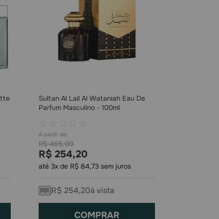
ette
Sultan Al Lail Al Wataniah Eau De
Parfum Masculino - 100ml
☆
☆
☆
☆
☆
R$
465
,
00
R$
254
,
20
até
3
x de
R$
84
,
73
sem juros
R$
254
,
20
à vista
COMPRAR