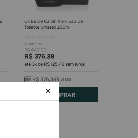
es
Ck Be De Calvin Klein Eau De
Toilette Unissex 200ml
☆
☆
☆
☆
☆
R$
640
,
00
R$
376
,
38
até
3
x de
R$
125
,
46
sem juros
R$
376
,
38
à vista
COMPRAR
-
38%
FRETE GRÁTIS