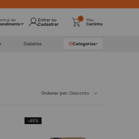
0
ntral de
Meu
tendimento
Carrinho
r
Diabetes
Categorias
Ordenar por
Desconto
-
45%