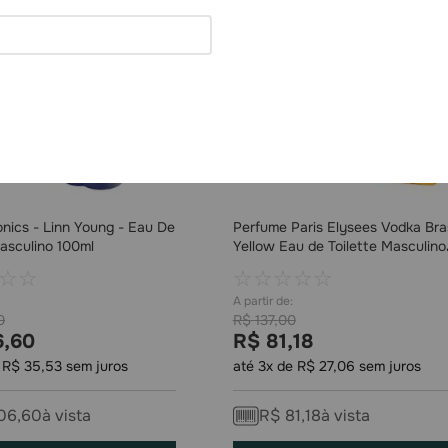
nics - Linn Young - Eau De
Perfume Paris Elysees Vodka Bras
asculino 100ml
Yellow Eau de Toilette Masculino
100ml
☆
☆
☆
☆
☆
☆
☆
0
R$
137
,
00
6
,
60
R$
81
,
18
e
R$
35
,
53
sem juros
até
3
x de
R$
27
,
06
sem juros
06
,
60
à vista
R$
81
,
18
à vista