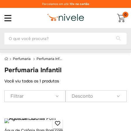
Parcelamos em até
10x no cartão
0
O que você procura?
Perfumaria
Perfumaria Infantil
Perfumaria Infantil
Você viu todos os
1
produtos
Filtrar
Desconto
Água de Colônia Pom Pom com