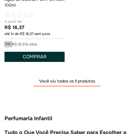
100ml
☆
☆
☆
☆
☆
R$
16
,
37
até
1
x de
R$
16
,
37
sem juros
R$
16
,
37
à vista
COMPRAR
Você viu todos os
1
produtos
Perfumaria Infantil
Tudo o Que Você Precisa Saber para Escolher a