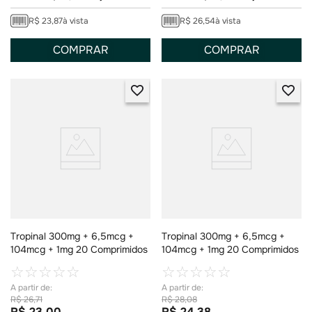
R$
23
,
87
à vista
R$
26
,
54
à vista
COMPRAR
COMPRAR
Tropinal 300mg + 6,5mcg +
Tropinal 300mg + 6,5mcg +
104mcg + 1mg 20 Comprimidos
104mcg + 1mg 20 Comprimidos
☆
☆
☆
☆
☆
☆
☆
☆
☆
☆
R$
26
,
71
R$
28
,
08
R$
23
,
00
R$
24
,
38