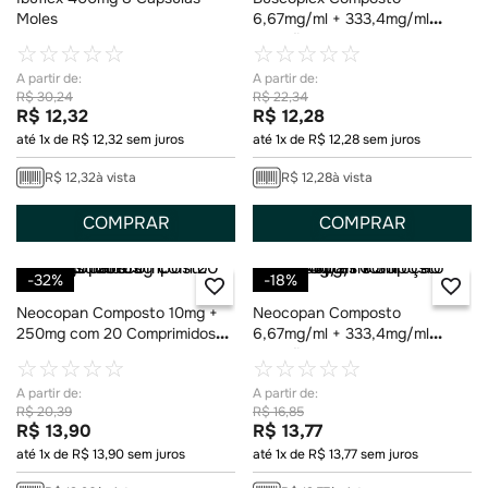
Moles
6,67mg/ml + 333,4mg/ml
Solução Oral Gotas 20ml
☆
☆
☆
☆
☆
☆
☆
☆
☆
☆
R$
30
,
24
R$
22
,
34
R$
12
,
32
R$
12
,
28
até
1
x de
R$
12
,
32
sem juros
até
1
x de
R$
12
,
28
sem juros
R$
12
,
32
à vista
R$
12
,
28
à vista
COMPRAR
COMPRAR
-
32%
-
18%
Neocopan Composto 10mg +
Neocopan Composto
250mg com 20 Comprimidos
6,67mg/ml + 333,4mg/ml
Revestidos
Solução Oral Gotas 10ml
☆
☆
☆
☆
☆
☆
☆
☆
☆
☆
R$
20
,
39
R$
16
,
85
R$
13
,
90
R$
13
,
77
até
1
x de
R$
13
,
90
sem juros
até
1
x de
R$
13
,
77
sem juros