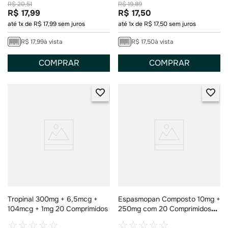
R$
20
,
51
R$
19
,
89
R$
17
,
99
R$
17
,
50
até
1
x de
R$
17
,
99
sem juros
até
1
x de
R$
17
,
50
sem juros
R$
17
,
99
à vista
R$
17
,
50
à vista
COMPRAR
COMPRAR
Tropinal 300mg + 6,5mcg +
Espasmopan Composto 10mg +
104mcg + 1mg 20 Comprimidos
250mg com 20 Comprimidos
Revestidos
☆
☆
☆
☆
☆
☆
☆
☆
☆
☆