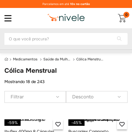
Parcelamos em até
10x no cartão
0
O que você procura?
Medicamentos
Saúde da Mulher
Cólica Menstrual
Cólica Menstrual
Mostrando
18 de 243
Filtrar
Desconto
-
59%
-
45%
Ibuflex 400mg 8 Cápsulas
Buscoplex Composto