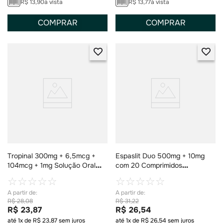
R$
13
,
90
à vista
R$
13
,
77
à vista
COMPRAR
COMPRAR
Tropinal 300mg + 6,5mcg +
Espaslit Duo 500mg + 10mg
104mcg + 1mg Solução Oral
com 20 Comprimidos
Gotas 15ml
Revestidos
☆
☆
☆
☆
☆
☆
☆
☆
☆
☆
R$
28
,
08
R$
31
,
22
R$
23
,
87
R$
26
,
54
até
1
x de
R$
23
,
87
sem juros
até
1
x de
R$
26
,
54
sem juros