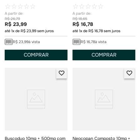
Revestidos
☆
☆
☆
☆
☆
☆
☆
☆
☆
☆
R$
26
,
79
R$
18
,
65
R$
23
,
99
R$
16
,
78
até
1
x de
R$
23
,
99
sem juros
até
1
x de
R$
16
,
78
sem juros
R$
23
,
99
à vista
R$
16
,
78
à vista
COMPRAR
COMPRAR
Buscoduo 10mg + 500mg com
Neocopan Composto 10mg +