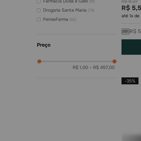
Farmacia Duda e Gabi
R$
9
,
27
(
81
)
R$
5
,
Drogaria Santa Maria
(
79
)
até
1
x de
PenseFarma
(
62
)
Drogaria Medfácil
(
50
)
R$
5
Farmacia AC Farma
(
49
)
Drogaria Smart Brasil
(
49
)
Vida Farmácias Atlântico
(
48
)
R$ 1,00
–
R$ 457,00
-
35%