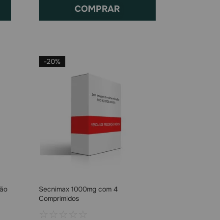
COMPRAR
-
20%
ção
Secnimax 1000mg com 4
Comprimidos
☆
☆
☆
☆
☆