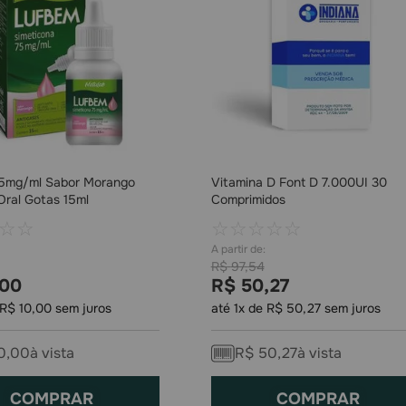
5mg/ml Sabor Morango
Vitamina D Font D 7.000UI 30
Oral Gotas 15ml
Comprimidos
☆
☆
☆
☆
☆
☆
☆
R$
97
,
54
00
R$
50
,
27
R$
10
,
00
sem juros
até
1
x de
R$
50
,
27
sem juros
0
,
00
à vista
R$
50
,
27
à vista
COMPRAR
COMPRAR