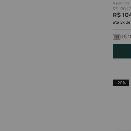
R$
130
,
12
R$
10
até
3
x d
R$
1
-
20%