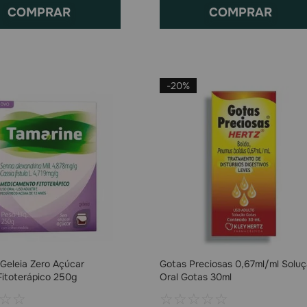
COMPRAR
COMPRAR
-
20%
Geleia Zero Açúcar
Gotas Preciosas 0,67ml/ml Solu
Fitoterápico 250g
Oral Gotas 30ml
☆
☆
☆
☆
☆
☆
☆