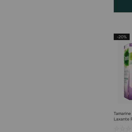
-
20%
Tamarine 
Laxante 
☆
☆
☆