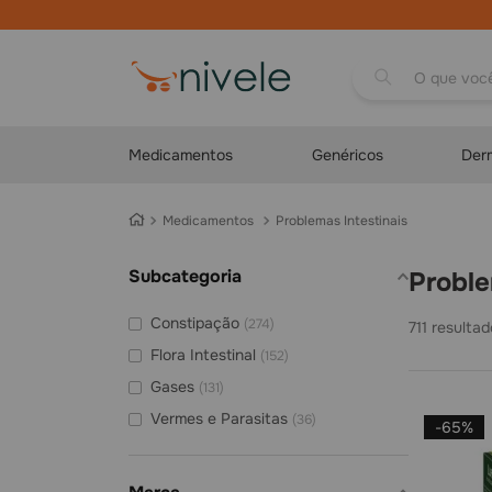
Parcelamos em até
10x no cartão
O que você proc
Medicamentos
Genéricos
Der
Medicamentos
Problemas Intestinais
Subcategoria
Probl
Constipação
(
274
)
711
Flora Intestinal
(
152
)
Gases
(
131
)
Vermes e Parasitas
(
36
)
-
65%