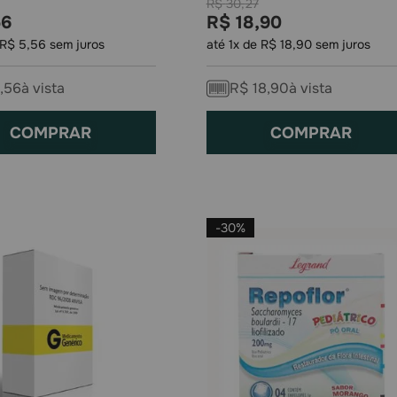
R$
30
,
27
56
R$
18
,
90
R$
5
,
56
sem juros
até
1
x de
R$
18
,
90
sem juros
,
56
à vista
R$
18
,
90
à vista
COMPRAR
COMPRAR
-
30%