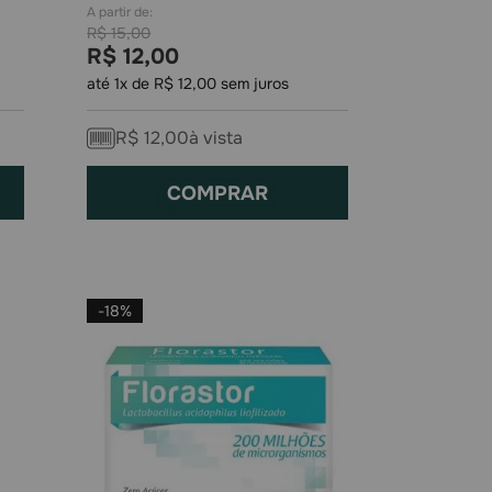
R$
15
,
00
R$
12
,
00
até
1
x de
R$
12
,
00
sem juros
R$
12
,
00
à vista
COMPRAR
-
18%