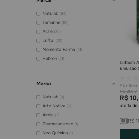
Marca
Natulab
(
64
)
Tamarine
(
59
)
Aché
(
32
)
Luftal
(
22
)
Momenta Farma
(
21
)
Hebron
(
21
)
Lufbem 7
Ferring
(
21
)
Emulsão 
Airela
(
19
)
☆
☆
☆
Marca
Fqm
(
18
)
R$
28
,
17
Osorio Moraes
(
17
)
Natulab
R$
10
,
(
3
)
até
1
x de
Arte Nativa
(
2
)
Airela
(
2
)
R$
1
Pharmascience
(
1
)
Neo Química
(
1
)