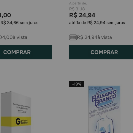
R$
31
,
18
4
,
00
R$
24
,
94
e
R$
34
,
66
sem juros
até
1
x de
R$
24
,
94
sem juros
04
,
00
à vista
R$
24
,
94
à vista
COMPRAR
COMPRAR
-
19%