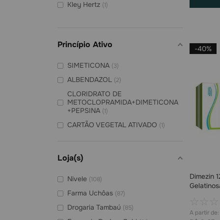
Kley Hertz
(
1
)
Hertz
(
1
)
Princípio Ativo
-
40%
SIMETICONA
(
3
)
ALBENDAZOL
(
2
)
CLORIDRATO DE
METOCLOPRAMIDA+DIMETICONA
+PEPSINA
(
1
)
CARTÃO VEGETAL ATIVADO
(
1
)
Loja(s)
Dimezin 
Nivele
(
108
)
Gelatinos
Farma Uchôas
(
87
)
☆
☆
☆
Drogaria Tambaú
(
85
)