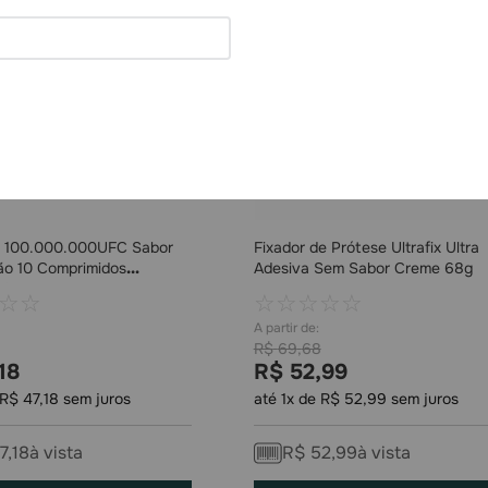
 100.000.000UFC Sabor
Fixador de Prótese Ultrafix Ultra
ão 10 Comprimidos
Adesiva Sem Sabor Creme 68g
eis
☆
☆
☆
☆
☆
☆
☆
R$
69
,
68
18
R$
52
,
99
R$
47
,
18
sem juros
até
1
x de
R$
52
,
99
sem juros
7
,
18
à vista
R$
52
,
99
à vista