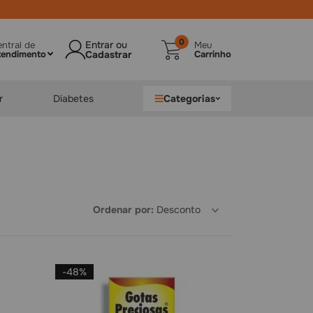
Nivele suas
compras
de
saúde
e
bem-est
0
ntral de
Meu
tendimento
Carrinho
r
Diabetes
Categorias
Ordenar por
Desconto
-
48%