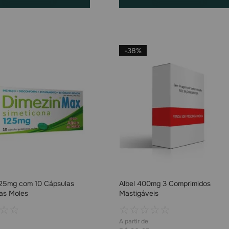
-
38%
125mg com 10 Cápsulas
Albel 400mg 3 Comprimidos
as Moles
Mastigáveis
☆
☆
☆
☆
☆
☆
☆