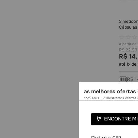
Simetico
Cápsulas
☆
☆
☆
R$
22
,
99
R$
14
,
até
1
x de
R$
1
as melhores ofertas 
com seu CEP, mostramos ofertas e
ENCONTRE MI
-
28%