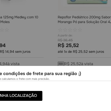
na 125mg Medley com 10
Repoflor Pediátrico 200mg Sabor
 Moles
Morango Pó para Solução Oral 4
Envelopes
☆
☆
☆
☆
☆
☆
☆
R$
36
,
45
94
R$
25
,
52
R$
14
,
94
sem juros
até
1
x de
R$
25
,
52
sem juros
4
,
94
à vista
R$
25
,
52
à vista
e condições de frete para sua região ;)
COMPRAR
COMPRAR
 calculamos o frete com mais precisão.
NHA LOCALIZAÇÃO
-
24%