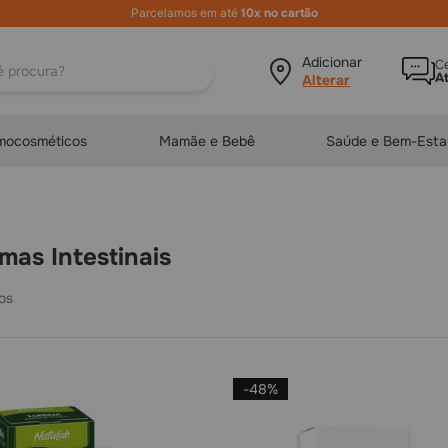
ura?
Adicionar local
Ce
A
mocosméticos
Mamãe e Bebê
Saúde e Bem-Esta
emas Intestinais
-
48%