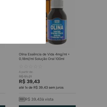
Olina Essência de Vida 4mg/ml +
0,18ml/ml Solução Oral 100ml
☆
☆
☆
☆
☆
R$
51
,
21
R$
39
,
43
até
1
x de
R$
39
,
43
sem juros
R$
39
,
43
à vista