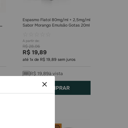
Espasmo Flatol 80mg/ml + 2,5mg/ml
Sabor Morango Emulsão Gotas 20ml
☆
☆
☆
☆
☆
R$
28
,
06
R$
19
,
89
até
1
x de
R$
19
,
89
sem juros
R$
19
,
89
à vista
COMPRAR
-
23%