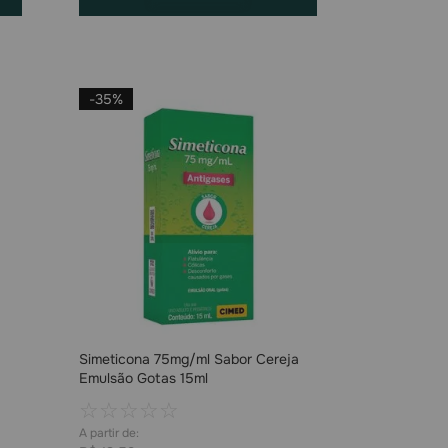
-
35%
Simeticona 75mg/ml Sabor Cereja
Emulsão Gotas 15ml
☆
☆
☆
☆
☆