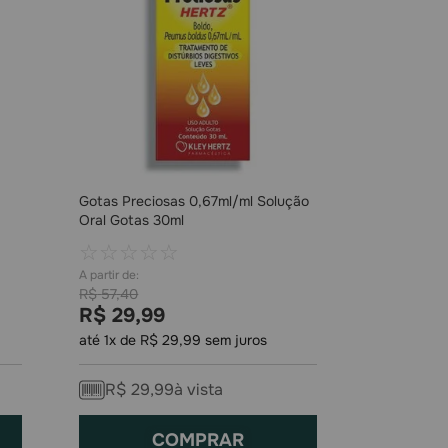
Gotas Preciosas 0,67ml/ml Solução
Oral Gotas 30ml
☆
☆
☆
☆
☆
R$
57
,
40
R$
29
,
99
até
1
x de
R$
29
,
99
sem juros
R$
29
,
99
à vista
COMPRAR