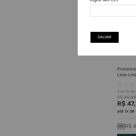
ProVance
Lima-Lim
Mastigáv
☆
☆
☆
R$
65
,
84
R$
47
,
até
1
x de
R$
4