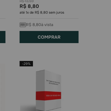
R$
13
,
59
R$
8
,
80
até
1
x de
R$
8
,
80
sem juros
R$
8
,
80
à vista
COMPRAR
-
29%