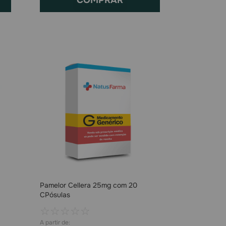
Pamelor Cellera 25mg com 20
CPósulas
☆
☆
☆
☆
☆