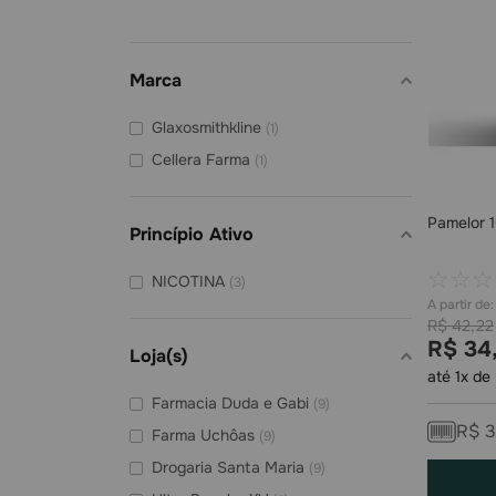
Biolab
(
2
)
Libbs
(
1
)
Marca
Gsk Consumo
(
1
)
Ems Marcas
(
1
)
Glaxosmithkline
(
1
)
Cellera Farma
(
1
)
Pamelor 
Princípio Ativo
☆
☆
☆
NICOTINA
(
3
)
R$
42
,
22
R$
34
Loja(s)
até
1
x de
Farmacia Duda e Gabi
(
9
)
R$
3
Farma Uchôas
(
9
)
Drogaria Santa Maria
(
9
)