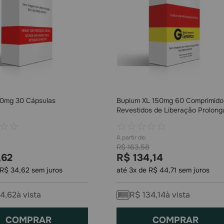
10mg 30 Cápsulas
Bupium XL 150mg 60 Comprimido
Revestidos de Liberação Prolong
☆
☆
☆
☆
☆
☆
☆
R$
163
,
58
,
62
R$
134
,
14
R$
34
,
62
sem juros
até
3
x de
R$
44
,
71
sem juros
4
,
62
à vista
R$
134
,
14
à vista
COMPRAR
COMPRAR