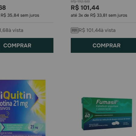
R$
110
,
68
68
R$
101
,
44
e
R$
35
,
84
sem juros
até
3
x de
R$
33
,
81
sem juros
1
,
68
à vista
R$
101
,
44
à vista
COMPRAR
COMPRAR