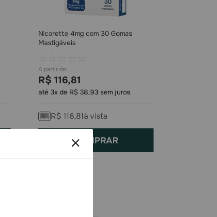
Nicorette 4mg com 30 Gomas
Mastigáveis
☆
☆
☆
☆
☆
R$
116
,
81
até
3
x de
R$
38
,
93
sem juros
R$
116
,
81
à vista
COMPRAR