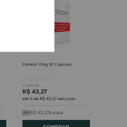
Pamelor 10mg 30 Cápsulas
☆
☆
☆
☆
☆
R$
43
,
27
até
1
x de
R$
43
,
27
sem juros
R$
43
,
27
à vista
COMPRAR