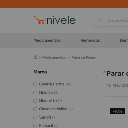
O que você proc
Medicamentos
Genéricos
Der
Medicamentos
Parar de Fumar
Marca
Parar
Cellera Farma
(
14
)
49
Niquitin
(
8
)
Nicorette
(
7
)
Glaxosmithkline
(
5
)
-
18%
Sanofi
(
4
)
Fumasil
(
4
)