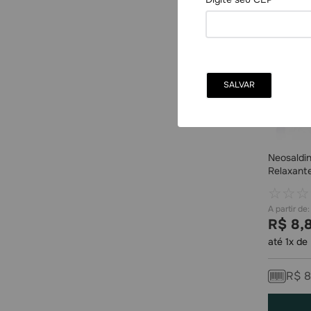
Neosaldi
Relaxant
Comprimi
☆
☆
☆
R$
8
,
até
1
x de
R$
8