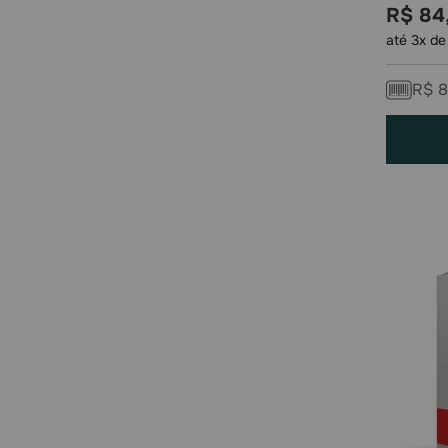
R$
84
até
3
x d
R$
8