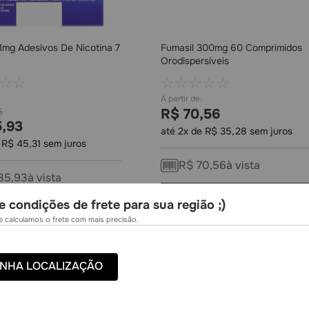
21mg Adesivos De Nicotina 7
Fumasil 300mg 60 Comprimidos
Orodispersíveis
☆
☆
☆
☆
☆
☆
☆
6
R$
70
,
56
5
,
93
até
2
x de
R$
35
,
28
sem juros
e
R$
45
,
31
sem juros
R$
70
,
56
à vista
35
,
93
à vista
COMPRAR
e condições de frete para sua região ;)
COMPRAR
 calculamos o frete com mais precisão.
NHA LOCALIZAÇÃO