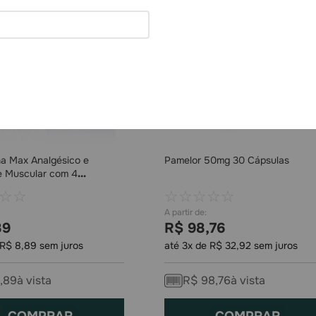
na Max Analgésico e
Pamelor 50mg 30 Cápsulas
e Muscular com 4
dos
☆
☆
☆
☆
☆
☆
☆
89
R$
98
,
76
R$
8
,
89
sem juros
até
3
x de
R$
32
,
92
sem juros
,
89
à vista
R$
98
,
76
à vista
COMPRAR
COMPRAR