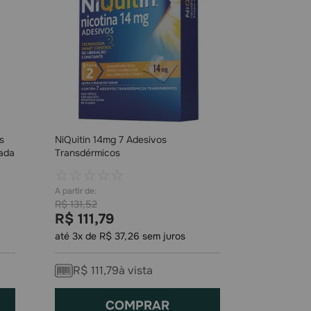
s
NiQuitin 14mg 7 Adesivos
ada
Transdérmicos
☆
☆
☆
☆
☆
R$
131
,
52
R$
111
,
79
até
3
x de
R$
37
,
26
sem juros
R$
111
,
79
à vista
COMPRAR