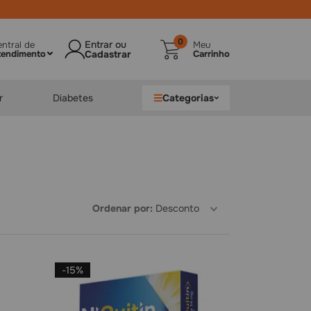
0
ntral de
Meu
tendimento
Carrinho
r
Diabetes
Categorias
Ordenar por
Desconto
-
15%