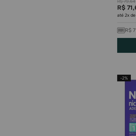
R$
79
,
64
R$
71
,
até
2
x d
R$
7
-
2%