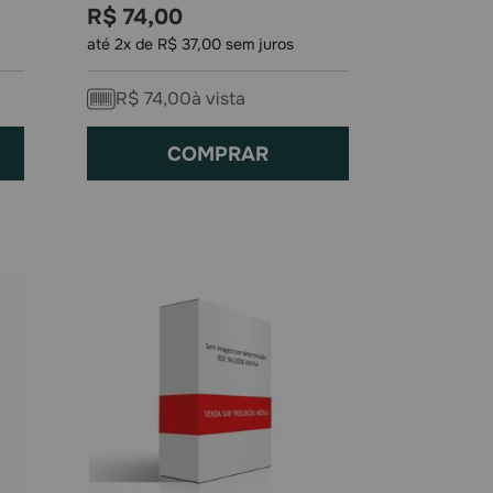
R$
74
,
00
até
2
x de
R$
37
,
00
sem juros
R$
74
,
00
à vista
COMPRAR