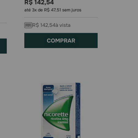
R$
142
,
54
até
3
x de
R$
47
,
51
sem juros
R$
142
,
54
à vista
COMPRAR