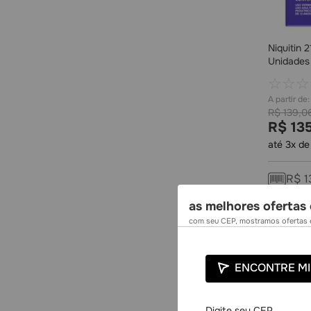
Niquitin 
Unidades
☆
☆
☆
R$
139
,
0
R$
13
até
3
x d
R$
1
as melhores ofertas 
com seu CEP, mostramos ofertas e
ENCONTRE MI