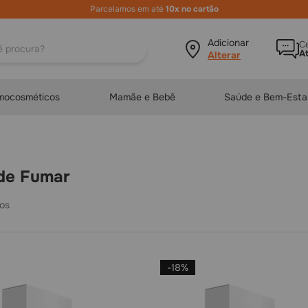
Parcelamos em até
10x no cartão
ura?
Adicionar local
Ce
A
mocosméticos
Mamãe e Bebê
Saúde e Bem-Esta
 de Fumar
-
18%