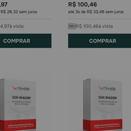
,
97
R$
100
,
46
e
R$
28
,
32
sem juros
até
3
x de
R$
33
,
48
sem juros
4
,
97
à vista
R$
100
,
46
à vista
COMPRAR
COMPRAR