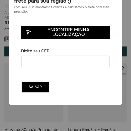
frete para sua região ;)
Frasco Gotejador 20ml
☆
☆
☆
☆
☆
☆
☆
☆
☆
☆
com seu CEP, mostramos ofertas e calculamos o frete com mais
precisão.
R$
16
,
84
R$
19
,
27
R$
11
,
79
R$
14
,
11
até
1
x de
R$
11
,
79
sem juros
até
1
x de
R$
14
,
11
sem juros
ENCONTRE MINHA
LOCALIZAÇÃO
R$
11
,
79
à vista
R$
14
,
11
à vista
COMPRAR
COMPRAR
Hervirax 30mg/g Pomada de
Lunera 5mg/ml + 9mg/ml