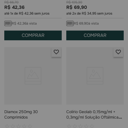
R$
66
,
70
R$
105
,
30
R$
42
,
36
R$
69
,
90
até
1
x de
R$
42
,
36
sem juros
até
2
x de
R$
34
,
95
sem juros
R$
42
,
36
à vista
R$
69
,
90
à vista
COMPRAR
COMPRAR
Diamox 250mg 30
Colírio Geolab 0,15mg/ml +
Comprimidos
0,3mg/ml Solução Oftálmica
20ml
☆
☆
☆
☆
☆
☆
☆
☆
☆
☆