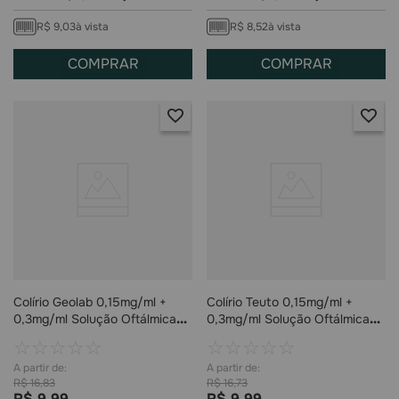
R$
9
,
03
à vista
R$
8
,
52
à vista
COMPRAR
COMPRAR
Colírio Geolab 0,15mg/ml +
Colírio Teuto 0,15mg/ml +
0,3mg/ml Solução Oftálmica
0,3mg/ml Solução Oftálmica
20ml
20ml
☆
☆
☆
☆
☆
☆
☆
☆
☆
☆
R$
16
,
83
R$
16
,
73
R$
9
,
99
R$
9
,
99