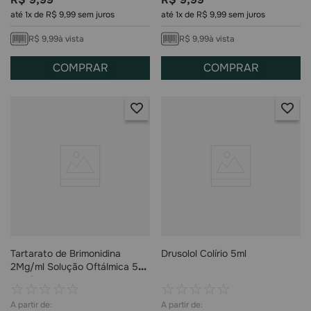
até
1
x de
R$
9
,
99
sem juros
até
1
x de
R$
9
,
99
sem juros
R$
9
,
99
à vista
R$
9
,
99
à vista
COMPRAR
COMPRAR
Tartarato de Brimonidina
Drusolol Colírio 5ml
2Mg/ml Solução Oftálmica 5ml
Genérico Teuto
☆
☆
☆
☆
☆
☆
☆
☆
☆
☆