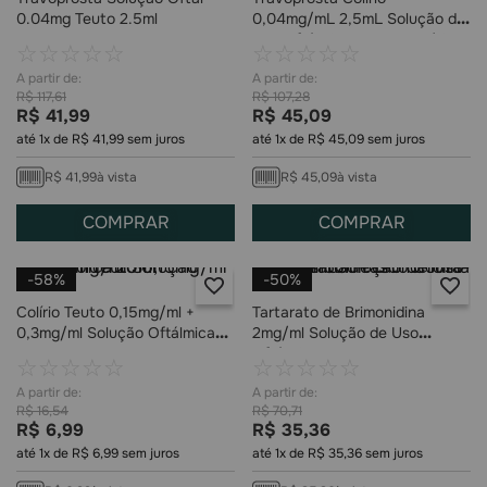
0.04mg Teuto 2.5ml
0,04mg/mL 2,5mL Solução de
Uso Oftálmico Teuto Genérico
☆
☆
☆
☆
☆
☆
☆
☆
☆
☆
R$
117
,
61
R$
107
,
28
R$
41
,
99
R$
45
,
09
até
1
x de
R$
41
,
99
sem juros
até
1
x de
R$
45
,
09
sem juros
R$
41
,
99
à vista
R$
45
,
09
à vista
COMPRAR
COMPRAR
-
58%
-
50%
Colírio Teuto 0,15mg/ml +
Tartarato de Brimonidina
0,3mg/ml Solução Oftálmica
2mg/ml Solução de Uso
20ml
Oftálmica Frasco Conta-Gotas
☆
☆
☆
☆
☆
☆
☆
☆
☆
☆
5ml
R$
16
,
54
R$
70
,
71
R$
6
,
99
R$
35
,
36
até
1
x de
R$
6
,
99
sem juros
até
1
x de
R$
35
,
36
sem juros