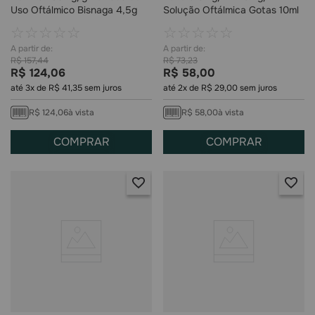
Uso Oftálmico Bisnaga 4,5g
Solução Oftálmica Gotas 10ml
☆
☆
☆
☆
☆
☆
☆
☆
☆
☆
R$
157
,
44
R$
73
,
23
R$
124
,
06
R$
58
,
00
até
3
x de
R$
41
,
35
sem juros
até
2
x de
R$
29
,
00
sem juros
R$
124
,
06
à vista
R$
58
,
00
à vista
COMPRAR
COMPRAR