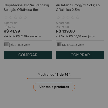
Olopatadina 1mg/ml Ranbaxy
Arulatan 50mcg/ml Solução
Solução Oftálmica 5ml
Oftálmica 2,5ml
☆
☆
☆
☆
☆
☆
☆
☆
☆
☆
R$
52
,
57
R$
174
,
50
R$
41
,
99
R$
139
,
60
até
1
x de
R$
41
,
99
sem juros
até
3
x de
R$
46
,
53
sem juros
R$
41
,
99
à vista
R$
139
,
60
à vista
COMPRAR
COMPRAR
Mostrando
18 de 764