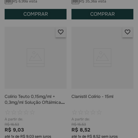
R$
6
,
99
à vista
R$
35
,
36
à vista
COMPRAR
COMPRAR
Colírio Teuto 0,15mg/ml +
Clanistil Colírio - 15ml
0,3mg/ml Solução Oftálmica
20ml
☆
☆
☆
☆
☆
☆
☆
☆
☆
☆
R$
16
,
53
R$
15
,
53
R$
9
,
03
R$
8
,
52
até
1
x de
R$
9
,
03
sem juros
até
1
x de
R$
8
,
52
sem juros