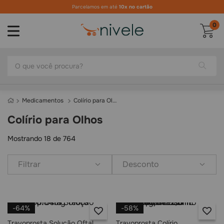
Parcelamos em até
10x no cartão
0
O que você procura?
Medicamentos
Colírio para Olhos
Colírio para Olhos
Mostrando
18 de 764
Filtrar
Desconto
-
64%
-
58%
Travoprosta Solução Oftal
Travoprosta Colírio