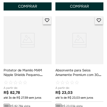
COMPRAR
COMPRAR
Protetor de Mamilo MAM
Absorvente para Seios
Nipple Shields Pequeno
Amamente Premium com 30
Tamanho 1 2 Unidades + Estojo
Unidades
☆
☆
☆
☆
☆
☆
☆
☆
☆
☆
R$
82
,
78
R$
23
,
03
até
3
x de
R$
27
,
59
sem juros
até
1
x de
R$
23
,
03
sem juros
R$
82
,
78
à vista
R$
23
,
03
à vista