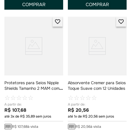
COMPRAR
COMPRAR
Protetores para Seios Nipple
Absorvente Cremer para Seios
Shields Tamanho 2 MAM com 2
Toque Suave com 12 Unidades
Unidades
☆
☆
☆
☆
☆
☆
☆
☆
☆
☆
R$
107
,
68
R$
20
,
56
até
3
x de
R$
35
,
89
sem juros
até
1
x de
R$
20
,
56
sem juros
R$
107
,
68
à vista
R$
20
,
56
à vista