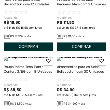
Bellacotton com 12 Unidades
Pequeno Mam com 2 Unidades
☆
☆
☆
☆
☆
☆
☆
☆
☆
☆
R$
18
,
50
R$
111
,
50
até
1
x de
R$
18
,
50
sem juros
até
3
x de
R$
37
,
16
sem juros
R$
18
,
50
à vista
R$
111
,
50
à vista
COMPRAR
COMPRAR
Roupa Íntima Tena Pants
Absorventes para os Seios
Confort G/EG com 8 Unidades
Bellacotton com 30 Unidades
☆
☆
☆
☆
☆
☆
☆
☆
☆
☆
R$
38
,
50
R$
34
,
99
até
1
x de
R$
38
,
50
sem juros
até
1
x de
R$
34
,
99
sem juros
R$
38
,
50
à vista
R$
34
,
99
à vista