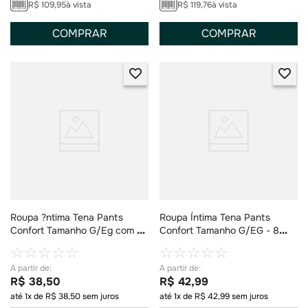
R$
109
,
95
à vista
R$
119
,
76
à vista
COMPRAR
COMPRAR
Roupa ?ntima Tena Pants
Roupa Íntima Tena Pants
Confort Tamanho G/Eg com 8
Confort Tamanho G/EG - 8
Unidades
Unidades
☆
☆
☆
☆
☆
☆
☆
☆
☆
☆
R$
38
,
50
R$
42
,
99
até
1
x de
R$
38
,
50
sem juros
até
1
x de
R$
42
,
99
sem juros