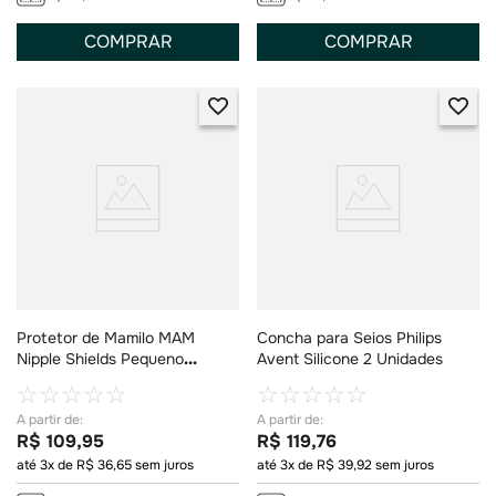
COMPRAR
COMPRAR
Protetor de Mamilo MAM
Concha para Seios Philips
Nipple Shields Pequeno
Avent Silicone 2 Unidades
Tamanho 1 2 Unidades + Estojo
☆
☆
☆
☆
☆
☆
☆
☆
☆
☆
R$
109
,
95
R$
119
,
76
até
3
x de
R$
36
,
65
sem juros
até
3
x de
R$
39
,
92
sem juros