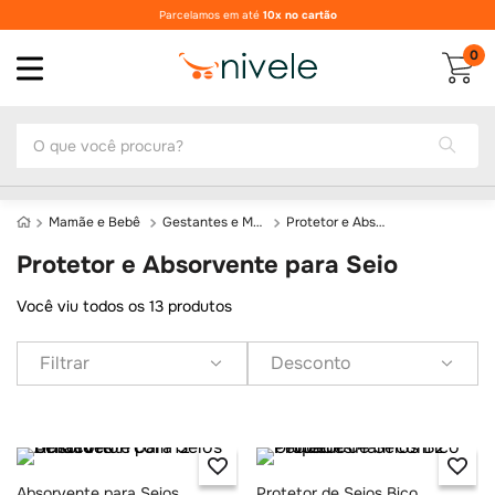
Parcelamos em até
10x no cartão
0
O que você procura?
Mamãe e Bebê
Gestantes e Mamães
Protetor e Absorvente para Seio
Protetor e Absorvente para Seio
Você viu todos os
13
produtos
Filtrar
Desconto
Absorvente para Seios
Protetor de Seios Bico