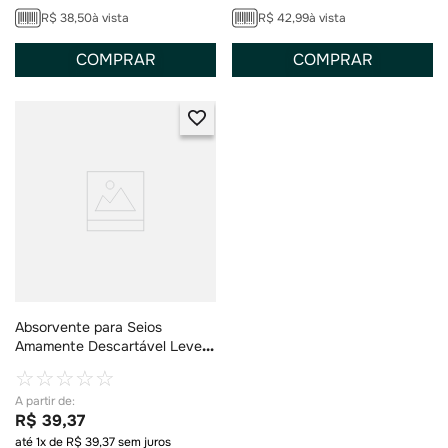
R$
38
,
50
à vista
R$
42
,
99
à vista
COMPRAR
COMPRAR
Absorvente para Seios
Amamente Descartável Leve
30 Pague 24 30 Unidades
☆
☆
☆
☆
☆
R$
39
,
37
até
1
x de
R$
39
,
37
sem juros