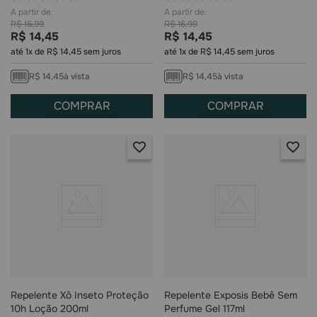
R$
16
,
99
R$
16
,
99
R$
14
,
45
R$
14
,
45
até
1
x de
R$
14
,
45
sem juros
até
1
x de
R$
14
,
45
sem juros
R$
14
,
45
à vista
R$
14
,
45
à vista
COMPRAR
COMPRAR
Repelente Xô Inseto Proteção
Repelente Exposis Bebê Sem
10h Loção 200ml
Perfume Gel 117ml