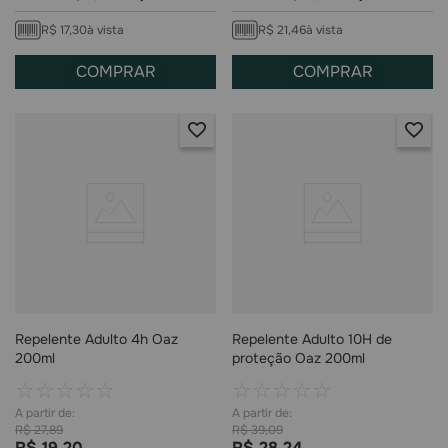
R$
17
,
30
à vista
R$
21
,
46
à vista
COMPRAR
COMPRAR
Repelente Adulto 4h Oaz
Repelente Adulto 10H de
200ml
proteção Oaz 200ml
☆
☆
☆
☆
☆
☆
☆
☆
☆
☆
R$
27
,
89
R$
39
,
09
R$
19
,
20
R$
28
,
24