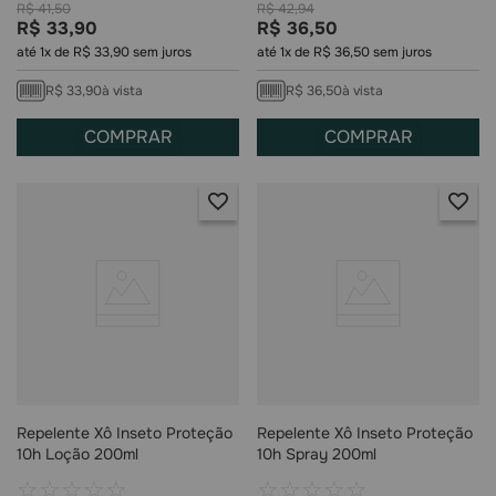
R$
41
,
50
R$
42
,
94
R$
33
,
90
R$
36
,
50
até
1
x de
R$
33
,
90
sem juros
até
1
x de
R$
36
,
50
sem juros
R$
33
,
90
à vista
R$
36
,
50
à vista
COMPRAR
COMPRAR
Repelente Xô Inseto Proteção
Repelente Xô Inseto Proteção
10h Loção 200ml
10h Spray 200ml
☆
☆
☆
☆
☆
☆
☆
☆
☆
☆