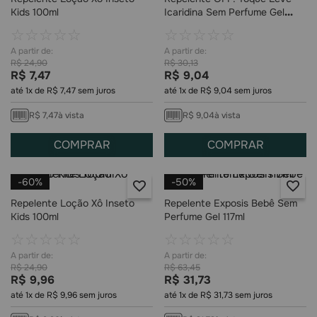
Kids 100ml
Icaridina Sem Perfume Gel
100g
☆
☆
☆
☆
☆
☆
☆
☆
☆
☆
R$
24
,
90
R$
30
,
13
R$
7
,
47
R$
9
,
04
até
1
x de
R$
7
,
47
sem juros
até
1
x de
R$
9
,
04
sem juros
R$
7
,
47
à vista
R$
9
,
04
à vista
COMPRAR
COMPRAR
-
60%
-
50%
Repelente Loção Xô Inseto
Repelente Exposis Bebê Sem
Kids 100ml
Perfume Gel 117ml
☆
☆
☆
☆
☆
☆
☆
☆
☆
☆
R$
24
,
90
R$
63
,
45
R$
9
,
96
R$
31
,
73
até
1
x de
R$
9
,
96
sem juros
até
1
x de
R$
31
,
73
sem juros