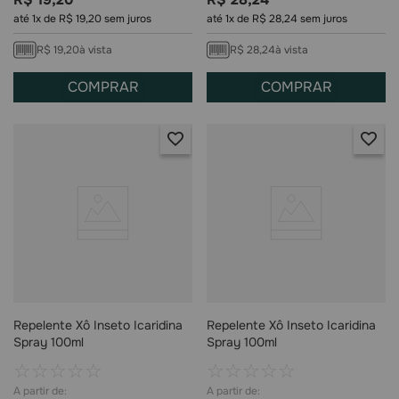
até
1
x de
R$
19
,
20
sem juros
até
1
x de
R$
28
,
24
sem juros
R$
19
,
20
à vista
R$
28
,
24
à vista
COMPRAR
COMPRAR
Repelente Xô Inseto Icaridina
Repelente Xô Inseto Icaridina
Spray 100ml
Spray 100ml
☆
☆
☆
☆
☆
☆
☆
☆
☆
☆