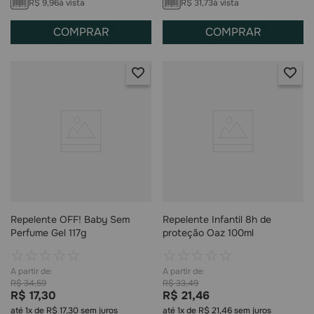
R$
9
,
96
à vista
R$
31
,
73
à vista
COMPRAR
COMPRAR
Repelente OFF! Baby Sem
Repelente Infantil 8h de
Perfume Gel 117g
proteção Oaz 100ml
☆
☆
☆
☆
☆
☆
☆
☆
☆
☆
R$
34
,
59
R$
33
,
49
R$
17
,
30
R$
21
,
46
até
1
x de
R$
17
,
30
sem juros
até
1
x de
R$
21
,
46
sem juros