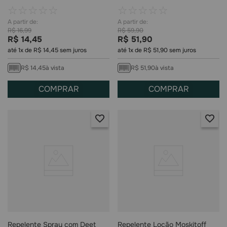
☆
☆
☆
☆
☆
☆
☆
☆
☆
☆
R$
16
,
99
R$
59
,
90
R$
14
,
45
R$
51
,
90
até
1
x de
R$
14
,
45
sem juros
até
1
x de
R$
51
,
90
sem juros
R$
14
,
45
à vista
R$
51
,
90
à vista
COMPRAR
COMPRAR
Repelente Spray com Deet
Repelente Loção Moskitoff