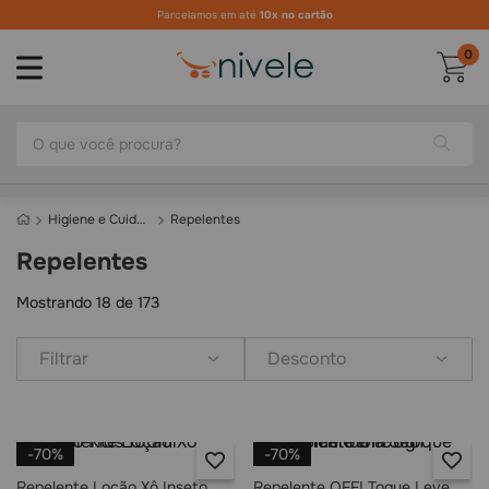
Parcelamos em até
10x no cartão
0
O que você procura?
Higiene e Cuidados
Repelentes
Repelentes
Mostrando
18 de 173
Filtrar
Desconto
-
70%
-
70%
Repelente Loção Xô Inseto
Repelente OFF! Toque Leve