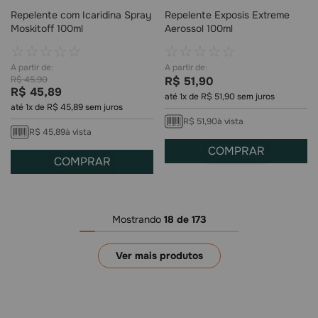
Repelente com Icaridina Spray
Repelente Exposis Extreme
Moskitoff 100ml
Aerossol 100ml
☆
☆
☆
☆
☆
☆
☆
☆
☆
☆
R$
45
,
90
R$
51
,
90
R$
45
,
89
até
1
x de
R$
51
,
90
sem juros
até
1
x de
R$
45
,
89
sem juros
R$
51
,
90
à vista
R$
45
,
89
à vista
COMPRAR
COMPRAR
Mostrando
18 de 173