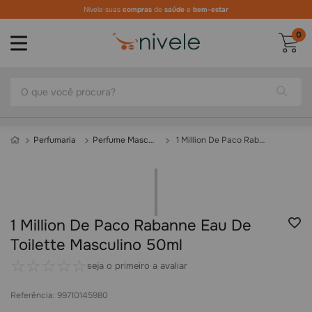
Nivele suas
compras
de
saúde
e
bem-estar
0
O que você procura?
Perfumaria
Perfume Masculino
1 Million De Paco Rabanne Eau De Toilette Masculino 50ml
1 Million De Paco Rabanne Eau De
Toilette Masculino 50ml
☆
☆
☆
☆
☆
seja o primeiro a avaliar
Referência
:
99710145980