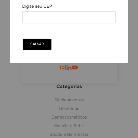
Marketplace de Saúde, Beleza e
Cuidados conectando lojistas e
consumidores em um único canal
Categorias
Medicamentos
Genéricos
Dermocosméticos
Mamãe e Bebê
Saúde e Bem-Estar