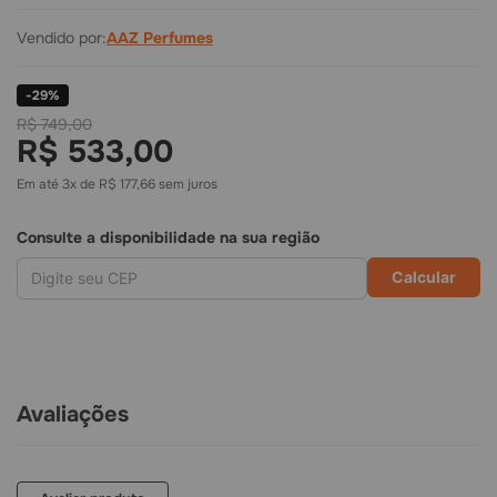
Vendido por:
AAZ Perfumes
-
29
%
R$ 749,00
R$ 533,00
Em até
3
x de
R$ 177,66
sem juros
Consulte a disponibilidade na sua região
Calcular
Avaliações
R$
533
,
00
COMPRAR