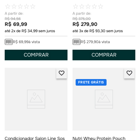
Bloqueio Sem Sabor Creme
☆
☆
☆
☆
☆
☆
☆
☆
☆
☆
40g
R$
94
,
56
R$
375
,
00
R$
69
,
99
R$
279
,
90
até
2
x de
R$
34
,
99
sem juros
até
3
x de
R$
93
,
30
sem juros
R$
69
,
99
à vista
R$
279
,
90
à vista
COMPRAR
COMPRAR
FRETE GRÁTIS
Condicionador Salon Line Sos
Nutri Whey Protein Pouch