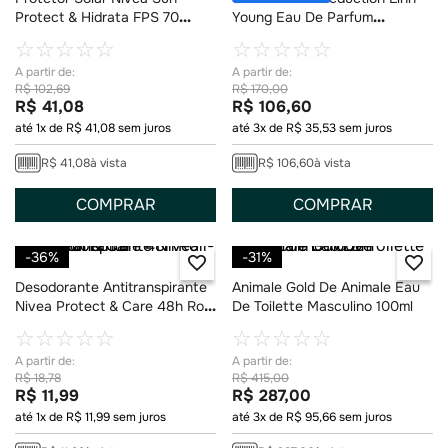
Protect & Hidrata FPS 70
Young Eau De Parfum
200ml
Feminino 100 ml
☆
☆
☆
☆
☆
☆
☆
☆
☆
☆
R$
102
,
69
R$
170
,
00
R$
41
,
08
R$
106
,
60
até
1
x de
R$
41
,
08
sem juros
até
3
x de
R$
35
,
53
sem juros
R$
41
,
08
à vista
R$
106
,
60
à vista
COMPRAR
COMPRAR
-
36%
-
31%
Desodorante Antitranspirante
Animale Gold De Animale Eau
Nivea Protect & Care 48h Roll-
De Toilette Masculino 100ml
On 50ml
☆
☆
☆
☆
☆
☆
☆
☆
☆
☆
R$
18
,
78
R$
415
,
00
R$
11
,
99
R$
287
,
00
até
1
x de
R$
11
,
99
sem juros
até
3
x de
R$
95
,
66
sem juros