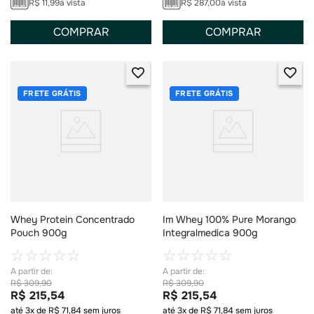
R$
11
,
99
à vista
R$
287
,
00
à vista
COMPRAR
COMPRAR
FRETE GRÁTIS
FRETE GRÁTIS
Whey Protein Concentrado
Im Whey 100% Pure Morango
Pouch 900g
Integralmedica 900g
☆
☆
☆
☆
☆
☆
☆
☆
☆
☆
R$
309
,
90
R$
309
,
90
R$
215
,
54
R$
215
,
54
até
3
x de
R$
71
,
84
sem juros
até
3
x de
R$
71
,
84
sem juros