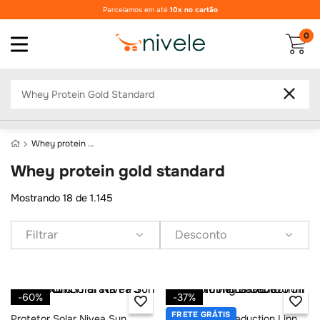
Parcelamos em até
10x no cartão
0
O que você procura?
whey protein gold standard
whey protein gold standard
Mostrando
18 de 1.145
Filtrar
Desconto
-
60%
-
37%
FRETE GRÁTIS
Protetor Solar Nivea Sun
Gold Mine La Seduction Linn