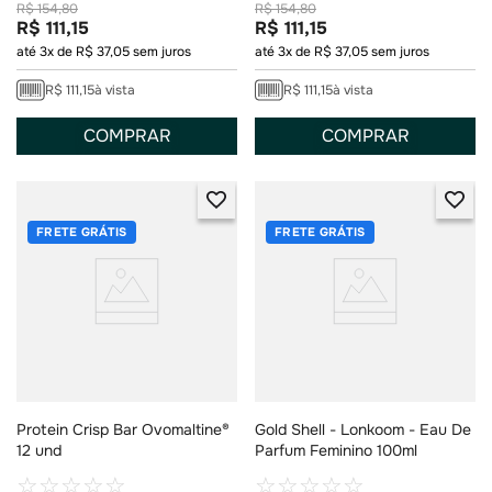
R$
154
,
80
R$
154
,
80
R$
111
,
15
R$
111
,
15
até
3
x de
R$
37
,
05
sem juros
até
3
x de
R$
37
,
05
sem juros
R$
111
,
15
à vista
R$
111
,
15
à vista
COMPRAR
COMPRAR
FRETE GRÁTIS
FRETE GRÁTIS
Protein Crisp Bar Ovomaltine®
Gold Shell - Lonkoom - Eau De
12 und
Parfum Feminino 100ml
☆
☆
☆
☆
☆
☆
☆
☆
☆
☆