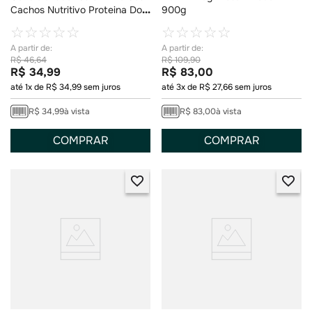
Cachos Nutritivo Proteina Do
900g
Trigo E Oleo De Moringa
☆
☆
☆
☆
☆
☆
☆
☆
☆
☆
R$
46
,
64
R$
109
,
90
R$
34
,
99
R$
83
,
00
até
1
x de
R$
34
,
99
sem juros
até
3
x de
R$
27
,
66
sem juros
R$
34
,
99
à vista
R$
83
,
00
à vista
COMPRAR
COMPRAR