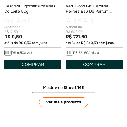
Descolor Lightner Proteinas
Very Good Girl Carolina
Do Leite 50g
Herrera Eau De Parfum
Feminino 80ml
☆
☆
☆
☆
☆
☆
☆
☆
☆
☆
R$
12
,
50
R$
949
,
00
R$
9
,
50
R$
721
,
60
até
1
x de
R$
9
,
50
sem juros
até
3
x de
R$
240
,
53
sem juros
R$
9
,
50
à vista
R$
721
,
60
à vista
COMPRAR
COMPRAR
Mostrando
18 de 1.145