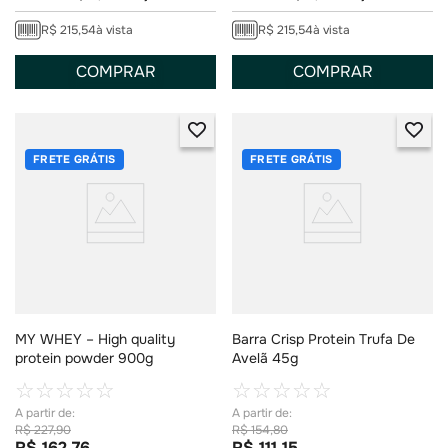
R$
215
,
54
à vista
R$
215
,
54
à vista
COMPRAR
COMPRAR
FRETE GRÁTIS
FRETE GRÁTIS
MY WHEY – High quality
Barra Crisp Protein Trufa De
protein powder 900g
Avelã 45g
☆
☆
☆
☆
☆
☆
☆
☆
☆
☆
R$
227
,
90
R$
154
,
80
R$
162
,
76
R$
111
,
15