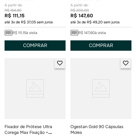
R$
154
,
80
R$
200
,
00
R$
111
,
15
R$
147
,
60
até
3
x de
R$
37
,
05
sem juros
até
3
x de
R$
49
,
20
sem juros
R$
111
,
15
à vista
R$
147
,
60
à vista
COMPRAR
COMPRAR
Fixador de Prótese Ultra
Ogestan Gold 90 Cápsulas
Corega Max Fixação +
Moles