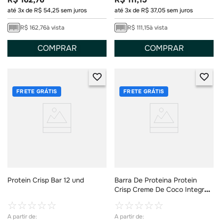
até
3
x de
R$
54
,
25
sem juros
até
3
x de
R$
37
,
05
sem juros
R$
162
,
76
à vista
R$
111
,
15
à vista
COMPRAR
COMPRAR
FRETE GRÁTIS
FRETE GRÁTIS
Protein Crisp Bar 12 und
Barra De Proteina Protein
Crisp Creme De Coco Integral
45g
☆
☆
☆
☆
☆
☆
☆
☆
☆
☆