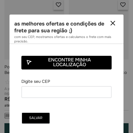
as melhores ofertas e condições de
frete para sua região ;)
com seu CEP, mostramos ofertas e calculamos o frete com mais
precisão.
ENCONTRE MINHA
LOCALIZAÇÃO
Pomada para Assaduras
Cetoprofeno 150mg 10
Bepantriz Dexpantenol 30G
Comprimidos Medley Genérico
☆
☆
☆
☆
☆
☆
☆
☆
☆
☆
R$
28
,
95
R$
43
,
09
R$
4
,
99
R$
12
,
93
até
1
x de
R$
4
,
99
sem juros
até
1
x de
R$
12
,
93
sem juros
R$
4
,
99
à vista
R$
12
,
93
à vista
COMPRAR
COMPRAR