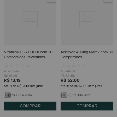
Vitamina D3 7.000UI com 30
Aciclovir 400mg Merck com 30
Comprimidos Revestidos
Comprimidos
☆
☆
☆
☆
☆
☆
☆
☆
☆
☆
R$
83
,
26
R$
321
,
56
R$
13
,
19
R$
52
,
00
até
1
x de
R$
13
,
19
sem juros
até
1
x de
R$
52
,
00
sem juros
R$
13
,
19
à vista
R$
52
,
00
à vista
COMPRAR
COMPRAR