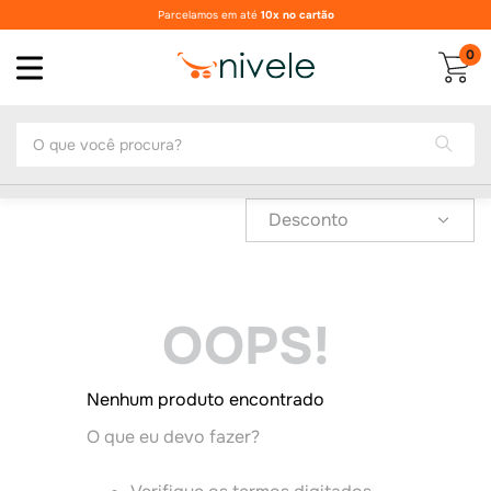
Parcelamos em até
10x no cartão
0
O que você procura?
Desconto
OOPS!
Nenhum produto encontrado
O que eu devo fazer?