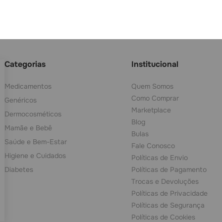
fique por dentro de tudo!
Categorias
Institucional
Medicamentos
Quem Somos
Como Comprar
Genéricos
Marketplace
Dermocosméticos
Blog
Mamãe e Bebê
Bulas
Saúde e Bem-Estar
Fale Conosco
Higiene e Cuidados
Políticas de Envio
Diabetes
Políticas de Pagamento
Trocas e Devoluções
Políticas de Privacidade
Políticas de Segurança
Políticas de Cookies