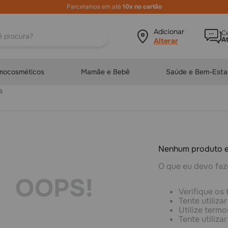
Parcelamos em até
10x no cartão
ura?
Adicionar local
Ce
A
mocosméticos
Mamãe e Bebê
Saúde e Bem-Esta
Nenhum produto 
O que eu devo faz
OOPS!
Verifique os 
Tente utiliza
Utilize term
Tente utiliz