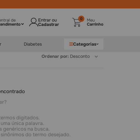
0
ntral de
Meu
tendimento
Carrinho
r
Diabetes
Categorias
Ordenar por
Desconto
encontrado
er?
termos digitados.
r uma única palavra.
os genéricos na busca.
ar sinônimos do termo desejado.