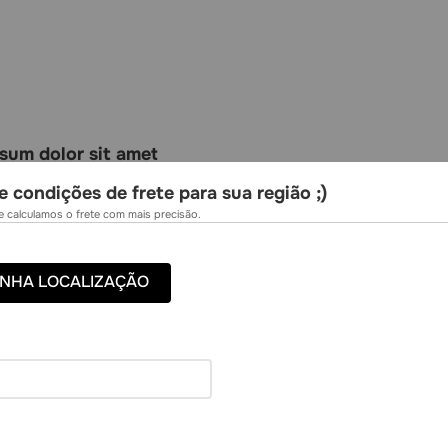
sum dolor sit amet
e condições de frete para sua região ;)
 dolor sit amet, consectetur adipiscing elit, sed do eiusmod tempor i
 calculamos o frete com mais precisão.
niam, quis nostrud exercitation ullamco laboris nisi ut aliquip ex ea c
it in voluptate velit esse cillum dolore eu fugiat nulla pariatur. Exce
ficia deserunt mollit anim id est laborum.
NHA LOCALIZAÇÃO
 dolor sit amet, consectetur adipiscing elit, sed do eiusmod tempor i
niam, quis nostrud exercitation ullamco laboris nisi ut aliquip ex ea c
it in voluptate velit esse cillum dolore eu fugiat nulla pariatur. Exce
ficia deserunt mollit anim id est laborum