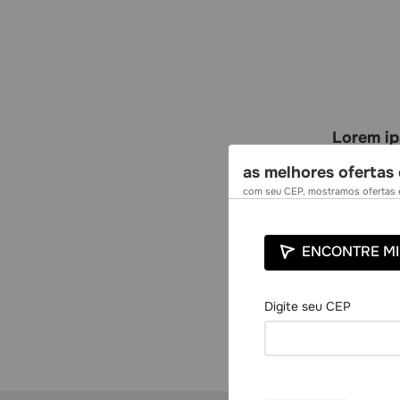
Lorem ip
as melhores ofertas 
Lorem ipsum
com seu CEP, mostramos ofertas e
ad minim ve
reprehender
culpa qui of
ENCONTRE MI
Lorem ipsum
ad minim ve
reprehender
culpa qui of