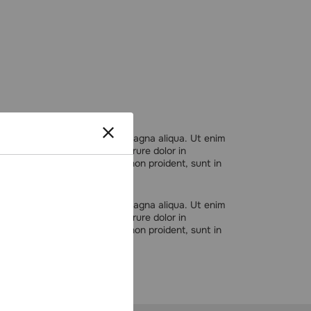
ncididunt ut labore et dolore magna aliqua. Ut enim
ommodo consequat. Duis aute irure dolor in
pteur sint occaecat cupidatat non proident, sunt in
ncididunt ut labore et dolore magna aliqua. Ut enim
ommodo consequat. Duis aute irure dolor in
pteur sint occaecat cupidatat non proident, sunt in