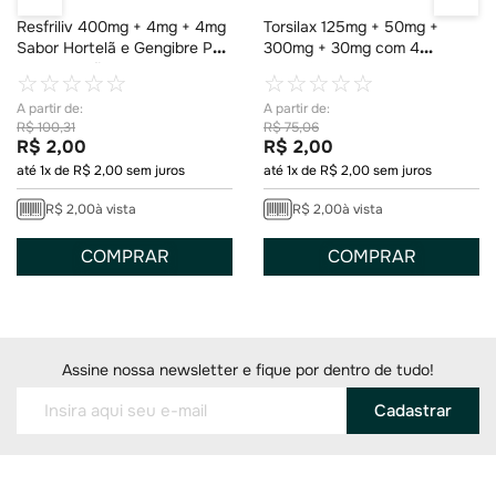
Resfriliv 400mg + 4mg + 4mg
Torsilax 125mg + 50mg +
Sabor Hortelã e Gengibre Pó
300mg + 30mg com 4
para Solução 1 Envelope de
Comprimidos
☆
☆
☆
☆
☆
☆
☆
☆
☆
☆
5g
R$
100
,
31
R$
75
,
06
R$
2
,
00
R$
2
,
00
até
1
x de
R$
2
,
00
sem juros
até
1
x de
R$
2
,
00
sem juros
R$
2
,
00
à vista
R$
2
,
00
à vista
COMPRAR
COMPRAR
Assine nossa newsletter e fique por dentro de tudo!
Cadastrar