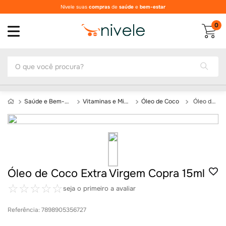
Nivele suas
compras
de
saúde
e
bem-estar
0
O que você procura?
Saúde e Bem-Estar
Vitaminas e Minerais
Óleo de Coco
Óleo de Coco Extra Virgem Copra 15ml
Óleo de Coco Extra Virgem Copra 15ml
☆
☆
☆
☆
☆
seja o primeiro a avaliar
Referência
:
7898905356727