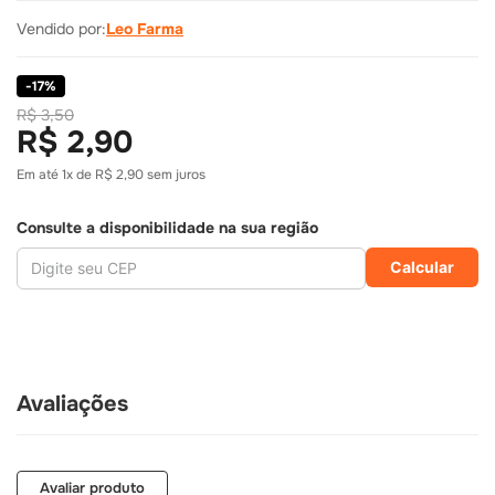
Vendido por:
Leo Farma
-
17
%
R$ 3,50
R$ 2,90
Em até
1
x de
R$ 2,90
sem juros
Consulte a disponibilidade na sua região
Calcular
Avaliações
R$
2
,
90
COMPRAR
Avaliar produto