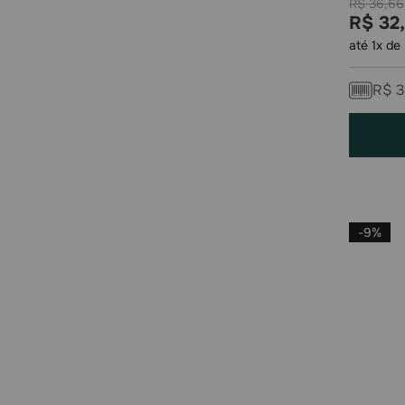
R$
36
,
66
R$
32
,
até
1
x de
R$
3
-
9%