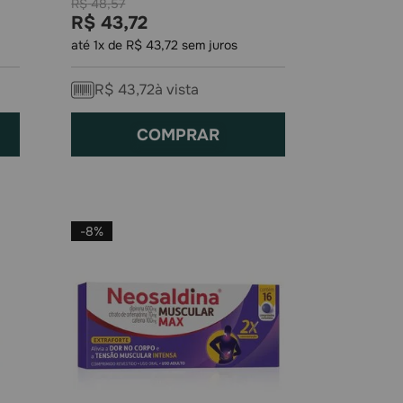
R$
48
,
57
R$
43
,
72
até
1
x de
R$
43
,
72
sem juros
R$
43
,
72
à vista
COMPRAR
-
8%