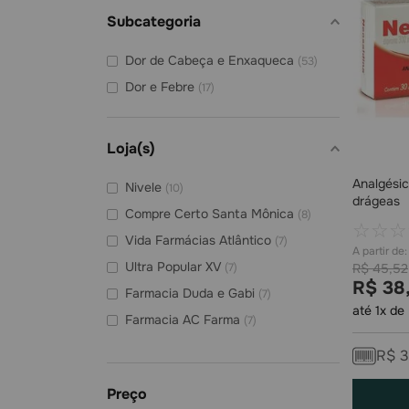
Subcategoria
Dor de Cabeça e Enxaqueca
(
53
)
Dor e Febre
(
17
)
Loja(s)
Analgésic
Nivele
(
10
)
drágeas
Compre Certo Santa Mônica
(
8
)
☆
☆
☆
Vida Farmácias Atlântico
(
7
)
Ultra Popular XV
(
7
)
R$
45
,
52
R$
38
Farmacia Duda e Gabi
(
7
)
até
1
x de
Farmacia AC Farma
(
7
)
PenseFarma
(
6
)
R$
3
Medifarma IPE
(
6
)
Farmagnus Bistek
(
6
)