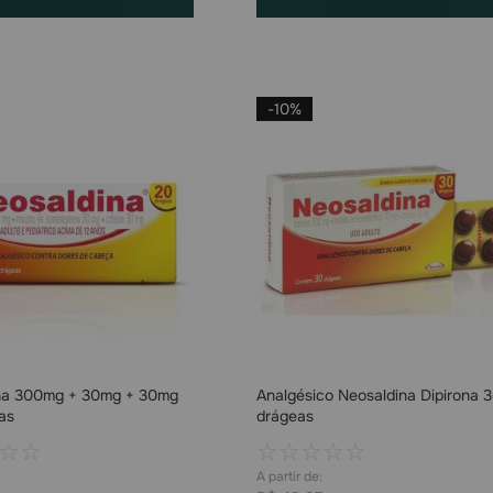
-
10%
na 300mg + 30mg + 30mg
Analgésico Neosaldina Dipirona 
as
drágeas
☆
☆
☆
☆
☆
☆
☆