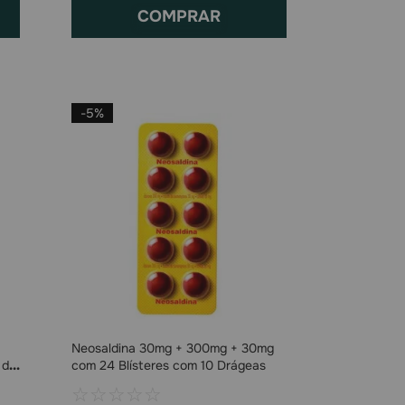
COMPRAR
-
5%
Neosaldina 30mg + 300mg + 30mg
 de
com 24 Blísteres com 10 Drágeas
☆
☆
☆
☆
☆