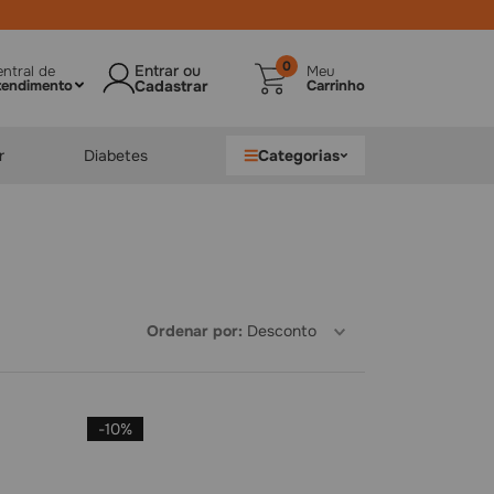
ele suas
compras
de
saúde
e
bem-estar
0
ntral de
Meu
tendimento
Carrinho
r
Diabetes
Categorias
Ordenar por
Desconto
-
10%