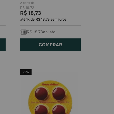
R$
19
,
72
R$
18
,
73
até
1
x de
R$
18
,
73
sem juros
R$
18
,
73
à vista
COMPRAR
-
2%