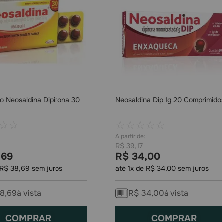
o Neosaldina Dipirona 30
Neosaldina Dip 1g 20 Comprimido
☆
☆
☆
☆
☆
☆
☆
R$
39
,
17
,
69
R$
34
,
00
R$
38
,
69
sem juros
até
1
x de
R$
34
,
00
sem juros
8
,
69
à vista
R$
34
,
00
à vista
COMPRAR
COMPRAR