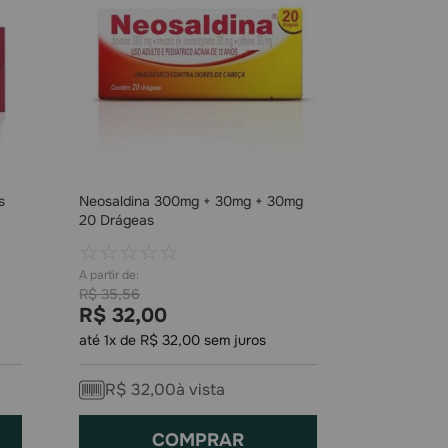
s
Neosaldina 300mg + 30mg + 30mg
20 Drágeas
☆
☆
☆
☆
☆
R$
35
,
56
R$
32
,
00
até
1
x de
R$
32
,
00
sem juros
R$
32
,
00
à vista
COMPRAR