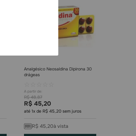
Analgésico Neosaldina Dipirona 30
drágeas
☆
☆
☆
☆
☆
R$
48
,
87
R$
45
,
20
até
1
x de
R$
45
,
20
sem juros
R$
45
,
20
à vista