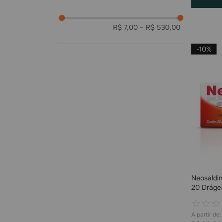
Farma Uchôas
(
6
)
R$ 7,00
–
R$ 530,00
-
10%
Neosaldi
20 Dráge
☆
☆
☆