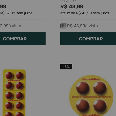
R$
48
,
87
99
R$
43
,
99
R$
32
,
99
sem juros
até
1
x de
R$
43
,
99
sem juros
2
,
99
à vista
R$
43
,
99
à vista
COMPRAR
COMPRAR
-
8%