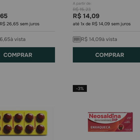
R$
15
,
23
65
R$
14
,
09
R$
26
,
65
sem juros
até
1
x de
R$
14
,
09
sem juros
6
,
65
à vista
R$
14
,
09
à vista
COMPRAR
COMPRAR
-
3%