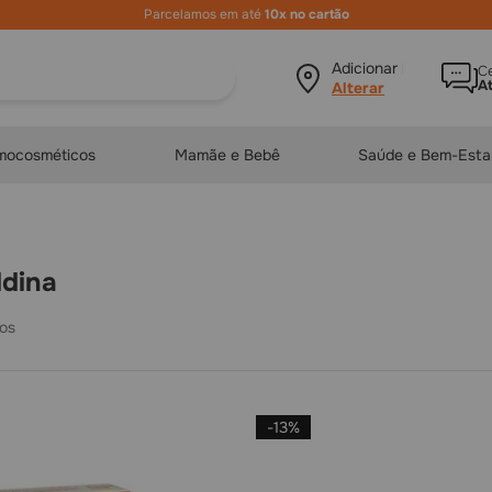
Niv
ura?
Adicionar local
Ce
A
mocosméticos
Mamãe e Bebê
Saúde e Bem-Esta
ldina
-
13%