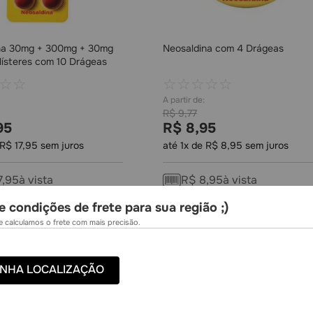
na 30mg + 300mg + 30mg
Neosaldina com 4 Drágeas
lísteres com 10 Drágeas
☆
☆
☆
☆
☆
☆
☆
R$
9
,
77
95
R$
8
,
95
R$
17
,
95
sem juros
até
1
x de
R$
8
,
95
sem juros
7
,
95
à vista
R$
8
,
95
à vista
e condições de frete para sua região ;)
COMPRAR
COMPRAR
 calculamos o frete com mais precisão.
NHA LOCALIZAÇÃO
-
8%