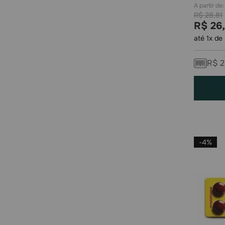
R$
28
,
81
R$
26
,
até
1
x de
R$
2
-
4%