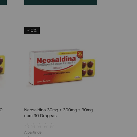
-
10%
30
Neosaldina 30mg + 300mg + 30mg
com 30 Drágeas
☆
☆
☆
☆
☆