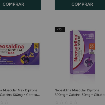
COMPRAR
COMPRAR
-
7%
na Muscular Max Dipirona
Neosaldina Muscular Dipirona
Cafeína 100mg + Citrato
300mg + Cafeína 50mg + Citrato
adrina 70mg com 16
Orfenadrina 35mg com 20
☆
☆
☆
☆
☆
☆
☆
dos
Comprimidos