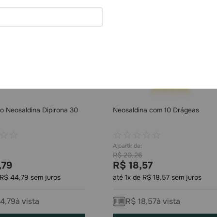
o Neosaldina Dipirona 30
Neosaldina com 10 Drágeas
☆
☆
☆
☆
☆
☆
☆
R$
20
,
26
,
79
R$
18
,
57
R$
44
,
79
sem juros
até
1
x de
R$
18
,
57
sem juros
4
,
79
à vista
R$
18
,
57
à vista