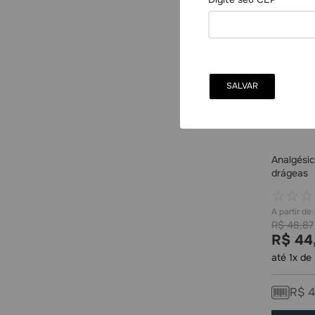
Analgésic
drágeas
☆
☆
☆
R$
48
,
87
R$
44
até
1
x de
R$
4