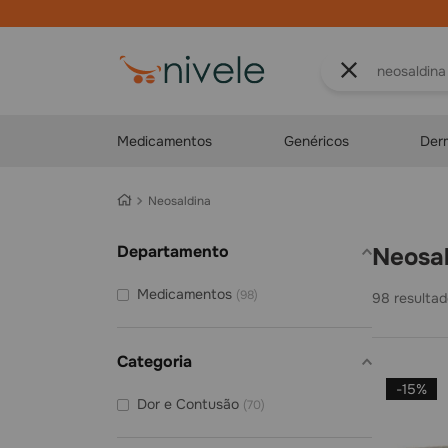
O que você proc
Medicamentos
Genéricos
Der
Neosaldina
Departamento
Neosa
Medicamentos
(
98
)
98
Categoria
-
15%
Dor e Contusão
(
70
)