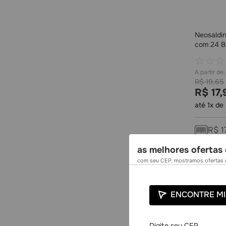
Neosaldi
com 24 B
☆
☆
☆
R$
19
,
65
R$
17
,
até
1
x de
R$
1
as melhores ofertas 
com seu CEP, mostramos ofertas e
ENCONTRE MI
-
8%