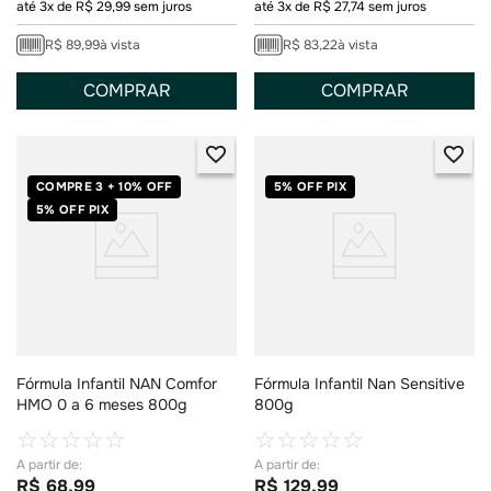
até
3
x de
R$
29
,
99
sem juros
até
3
x de
R$
27
,
74
sem juros
R$
89
,
99
à vista
R$
83
,
22
à vista
COMPRAR
COMPRAR
COMPRE 3 + 10% OFF
5% OFF PIX
5% OFF PIX
Fórmula Infantil NAN Comfor
Fórmula Infantil Nan Sensitive
HMO 0 a 6 meses 800g
800g
☆
☆
☆
☆
☆
☆
☆
☆
☆
☆
R$
68
,
99
R$
129
,
99