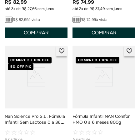
R$
82
,
99
R$
74
,
99
até
3
x de
R$
27
,
66
sem juros
até
2
x de
R$
37
,
49
sem juros
R$
82
,
99
à vista
R$
74
,
99
à vista
COMPRAR
COMPRAR
COMPRE 3 + 10% OFF
COMPRE 3 + 10% OFF
5% OFF PIX
Nan Science Pro S.L. Fórmula
Fórmula Infantil NAN Comfor
Infantil Sem Lactose 0 a 36
HMO 0 a 6 meses 800g
meses 400g
☆
☆
☆
☆
☆
☆
☆
☆
☆
☆