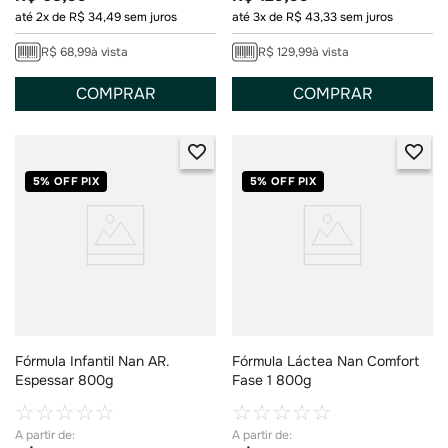
até
2
x de
R$
34
,
49
sem juros
até
3
x de
R$
43
,
33
sem juros
R$
68
,
99
à vista
R$
129
,
99
à vista
COMPRAR
COMPRAR
5% OFF PIX
5% OFF PIX
Fórmula Infantil Nan AR.
Fórmula Láctea Nan Comfort
Espessar 800g
Fase 1 800g
☆
☆
☆
☆
☆
☆
☆
☆
☆
☆