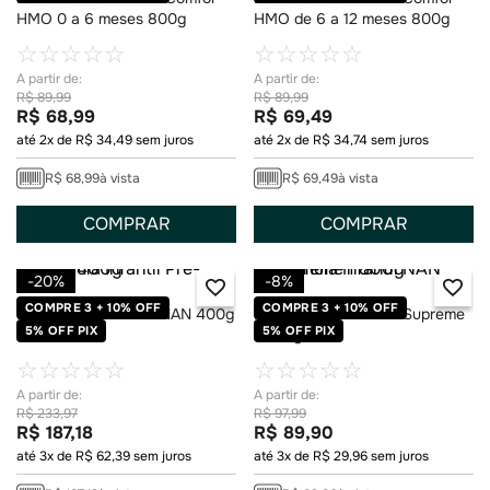
HMO 0 a 6 meses 800g
HMO de 6 a 12 meses 800g
☆
☆
☆
☆
☆
☆
☆
☆
☆
☆
R$
89
,
99
R$
89
,
99
R$
68
,
99
R$
69
,
49
até
2
x de
R$
34
,
49
sem juros
até
2
x de
R$
34
,
74
sem juros
R$
68
,
99
à vista
R$
69
,
49
à vista
COMPRAR
COMPRAR
-
20%
-
8%
COMPRE 3 + 10% OFF
COMPRE 3 + 10% OFF
Fórmula Infantil Pré-NAN 400g
Fórmula Infantil NAN Supreme
5% OFF PIX
5% OFF PIX
1 800g
☆
☆
☆
☆
☆
☆
☆
☆
☆
☆
R$
233
,
97
R$
97
,
99
R$
187
,
18
R$
89
,
90
até
3
x de
R$
62
,
39
sem juros
até
3
x de
R$
29
,
96
sem juros