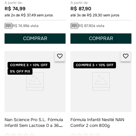
R$
74
,
99
R$
87
,
90
até
2
x de
R$
37
,
49
sem juros
até
3
x de
R$
29
,
30
sem juros
R$
74
,
99
à vista
R$
87
,
90
à vista
COMPRAR
COMPRAR
COMPRE 3 + 10% OFF
COMPRE 3 + 10% OFF
5% OFF PIX
Nan Science Pro S.L. Fórmula
Fórmula Infantil Nestlé NAN
Infantil Sem Lactose 0 a 36
Comfor 2 com 800g
meses 400g
☆
☆
☆
☆
☆
☆
☆
☆
☆
☆