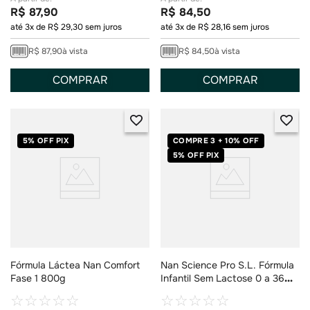
R$
87
,
90
R$
84
,
50
até
3
x de
R$
29
,
30
sem juros
até
3
x de
R$
28
,
16
sem juros
R$
87
,
90
à vista
R$
84
,
50
à vista
COMPRAR
COMPRAR
5% OFF PIX
COMPRE 3 + 10% OFF
5% OFF PIX
Fórmula Láctea Nan Comfort
Nan Science Pro S.L. Fórmula
Fase 1 800g
Infantil Sem Lactose 0 a 36
meses 400g
☆
☆
☆
☆
☆
☆
☆
☆
☆
☆