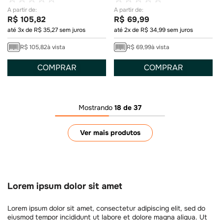
R$
105
,
82
R$
69
,
99
até
3
x de
R$
35
,
27
sem juros
até
2
x de
R$
34
,
99
sem juros
R$
105
,
82
à vista
R$
69
,
99
à vista
COMPRAR
COMPRAR
Mostrando
18 de 37
Lorem ipsum dolor sit amet
Lorem ipsum dolor sit amet, consectetur adipiscing elit, sed do
eiusmod tempor incididunt ut labore et dolore magna aliqua. Ut