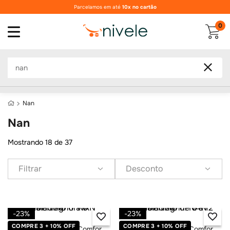
Parcelamos em até
10x no cartão
0
O que você procura?
Nan
Nan
Mostrando
18 de 37
Filtrar
Desconto
-
23%
-
23%
COMPRE 3 + 10% OFF
COMPRE 3 + 10% OFF
Fórmula Infantil NAN Comfor
Fórmula Infantil NAN Comfor