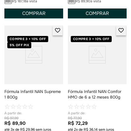
R$
187
,
18
à vista
R$
89
,
90
à vista
COMPRAR
COMPRAR
COMPRE 3 + 10% OFF
COMPRE 3 + 10% OFF
5% OFF PIX
Fórmula Infantil NAN Supreme
Fórmula Infantil NAN Comfor
1 800g
HMO de 6 a 12 meses 800g
☆
☆
☆
☆
☆
☆
☆
☆
☆
☆
R$
97
,
99
R$
77
,
90
R$
89
,
90
R$
72
,
29
até
3
x de
R$
29
,
96
sem juros
até
2
x de
R$
36
,
14
sem juros