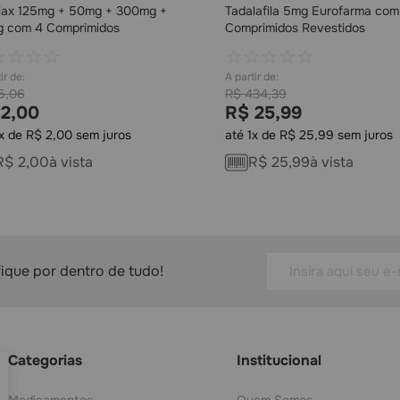
ilax 125mg + 50mg + 300mg +
Tadalafila 5mg Eurofarma com
 com 4 Comprimidos
Comprimidos Revestidos
☆
☆
☆
☆
☆
☆
☆
☆
☆
5
,
06
R$
434
,
39
2
,
00
R$
25
,
99
x de
R$
2
,
00
sem juros
até
1
x de
R$
25
,
99
sem juros
COMPRAR
COMPRAR
R$
2
,
00
à vista
R$
25
,
99
à vista
fique por dentro de tudo!
Categorias
Institucional
Medicamentos
Quem Somos