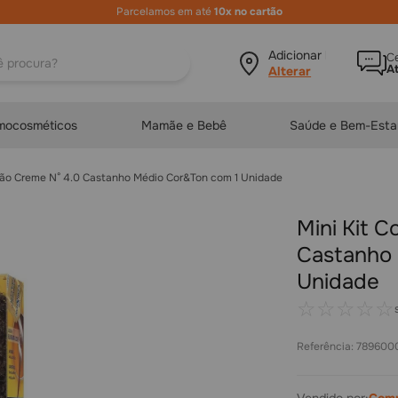
Parcelamos em até
10x no cartão
ura?
Adicionar local
Ce
A
mocosméticos
Mamãe e Bebê
Saúde e Bem-Esta
ração Creme N° 4.0 Castanho Médio Cor&Ton com 1 Unidade
Mini Kit 
Castanho 
Unidade
☆
☆
☆
☆
☆
Referência
:
789600