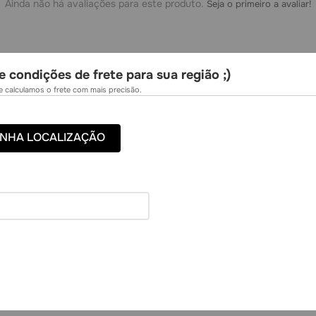
Ainda não há avaliações para este produto.
Seja o primeiro a avaliar!
e condições de frete para sua região ;)
 calculamos o frete com mais precisão.
NHA LOCALIZAÇÃO
7%
-
94%