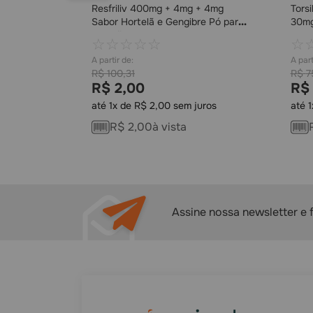
Resfriliv 400mg + 4mg + 4mg
Tors
Sabor Hortelã e Gengibre Pó para
30mg
Solução 1 Envelope de 5g
☆
☆
☆
☆
☆
☆
R$
100
,
31
R$
7
R$
2
,
00
R$
até
1
x de
R$
2
,
00
sem juros
até
1
COMPRAR
R$
2
,
00
à vista
Assine nossa newsletter e 