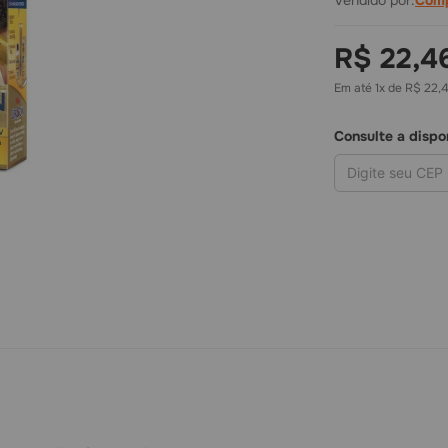
Vendido por:
Comp
R$ 22,4
Em até
1
x de
R$ 22,
Consulte a dispo
R$
2
COM