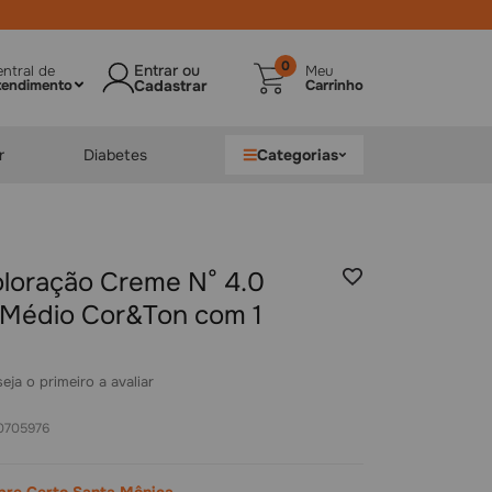
0
ntral de
Meu
tendimento
Carrinho
r
Diabetes
Categorias
Coloração Creme N° 4.0
Médio Cor&Ton com 1
seja o primeiro a avaliar
0705976