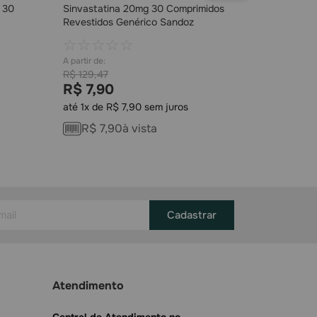
 30
Sinvastatina 20mg 30 Comprimidos
Revestidos Genérico Sandoz
☆
☆
☆
☆
☆
R$
129
,
47
R$
7
,
90
até
1
x de
R$
7
,
90
sem juros
COMPRAR
R$
7
,
90
à vista
Cadastrar
Atendimento
Central de Atendimento no