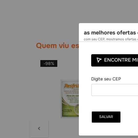
as melhores ofertas 
com seu CEP, mostramos ofertas e
Quem viu esse, viu também
ENCONTRE MI
-
98%
-
9