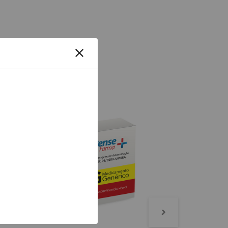
-
94%