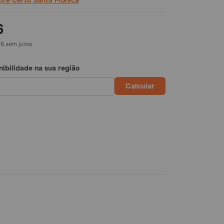
re Certo Santa Mônica
6
46
sem juros
nibilidade na sua região
Calcular
2
,
46
PRAR