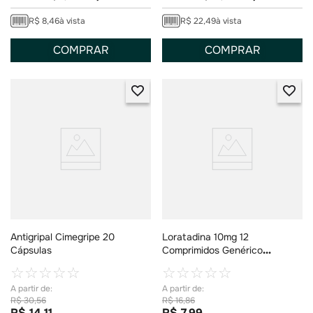
R$
8
,
46
à vista
R$
22
,
49
à vista
COMPRAR
COMPRAR
Antigripal Cimegripe 20
Loratadina 10mg 12
Cápsulas
Comprimidos Genérico
Vitamedic
☆
☆
☆
☆
☆
☆
☆
☆
☆
☆
R$
30
,
56
R$
16
,
86
R$
14
,
11
R$
7
,
99