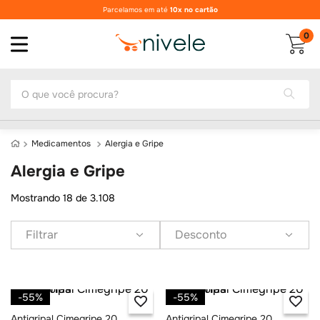
Parcelamos em até
10x no cartão
0
O que você procura?
Medicamentos
Alergia e Gripe
Alergia e Gripe
Mostrando
18 de 3.108
Filtrar
Desconto
-
55%
-
55%
Antigripal Cimegripe 20
Antigripal Cimegripe 20