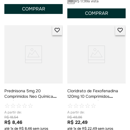
R$
17
,
99
à vista
COMPRAR
COMPRAR
Prednisona 5mg 20
Cloridrato de Fexofenadina
Comprimidos Neo Química
120mg 10 Comprimidos
Genérico
Revestidos Genérico Cimed
☆
☆
☆
☆
☆
☆
☆
☆
☆
☆
R$
18
,
54
R$
48
,
86
R$
8
,
46
R$
22
,
49
até
1
x de
R$
8
,
46
sem juros
até
1
x de
R$
22
,
49
sem juros