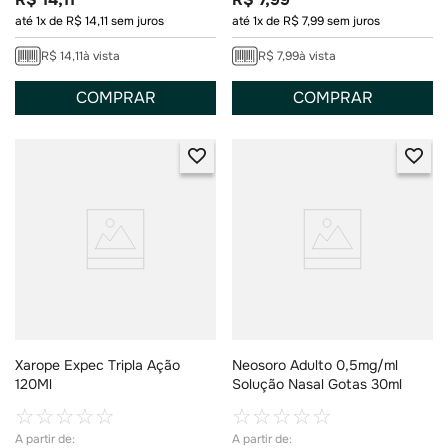
até
1
x de
R$
14
,
11
sem juros
até
1
x de
R$
7
,
99
sem juros
R$
14
,
11
à vista
R$
7
,
99
à vista
COMPRAR
COMPRAR
Xarope Expec Tripla Ação
Neosoro Adulto 0,5mg/ml
120Ml
Solução Nasal Gotas 30ml
☆
☆
☆
☆
☆
☆
☆
☆
☆
☆