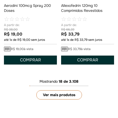
Aerodini 100mcg Spray 200
Allexofedrin 120mg 10
Doses
Comprimidos Revestidos
☆
☆
☆
☆
☆
☆
☆
☆
☆
☆
R$
38
,
00
R$
66
,
39
R$
19
,
00
R$
33
,
79
até
1
x de
R$
19
,
00
sem juros
até
1
x de
R$
33
,
79
sem juros
R$
19
,
00
à vista
R$
33
,
79
à vista
COMPRAR
COMPRAR
Mostrando
18 de 3.108