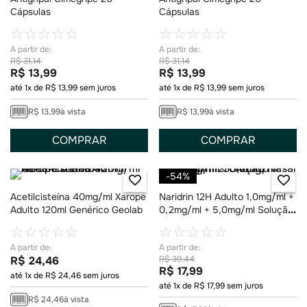
Cápsulas
Cápsulas
☆
☆
☆
☆
☆
☆
☆
☆
☆
☆
R$
31
,
14
R$
31
,
14
R$
13
,
99
R$
13
,
99
até
1
x de
R$
13
,
99
sem juros
até
1
x de
R$
13
,
99
sem juros
R$
13
,
99
à vista
R$
13
,
99
à vista
COMPRAR
COMPRAR
-
54%
Acetilcisteína 40mg/ml Xarope
Naridrin 12H Adulto 1,0mg/ml +
Adulto 120ml Genérico Geolab
0,2mg/ml + 5,0mg/ml Solução
Nasal 30ml
☆
☆
☆
☆
☆
☆
☆
☆
☆
☆
R$
24
,
46
R$
39
,
44
R$
17
,
99
até
1
x de
R$
24
,
46
sem juros
até
1
x de
R$
17
,
99
sem juros
R$
24
,
46
à vista