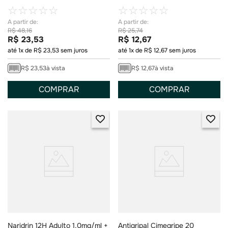
Comprimidos Revestidos
☆
☆
☆
☆
☆
☆
☆
☆
☆
☆
R$
48
,
16
R$
25
,
74
R$
23
,
53
R$
12
,
67
até
1
x de
R$
23
,
53
sem juros
até
1
x de
R$
12
,
67
sem juros
R$
23
,
53
à vista
R$
12
,
67
à vista
COMPRAR
COMPRAR
Naridrin 12H Adulto 1,0mg/ml +
Antigripal Cimegripe 20