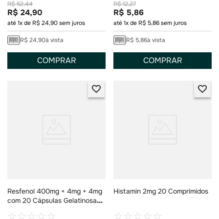
R$
52
,
44
R$
12
,
27
R$
24
,
90
R$
5
,
86
até
1
x de
R$
24
,
90
sem juros
até
1
x de
R$
5
,
86
sem juros
R$
24
,
90
à vista
R$
5
,
86
à vista
COMPRAR
COMPRAR
Resfenol 400mg + 4mg + 4mg
Histamin 2mg 20 Comprimidos
com 20 Cápsulas Gelatinosas
Duras
☆
☆
☆
☆
☆
☆
☆
☆
☆
☆