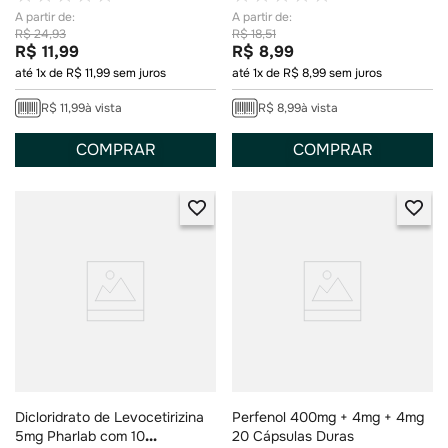
R$
24
,
93
R$
18
,
51
R$
11
,
99
R$
8
,
99
até
1
x de
R$
11
,
99
sem juros
até
1
x de
R$
8
,
99
sem juros
R$
11
,
99
à vista
R$
8
,
99
à vista
COMPRAR
COMPRAR
Dicloridrato de Levocetirizina
Perfenol 400mg + 4mg + 4mg
5mg Pharlab com 10
20 Cápsulas Duras