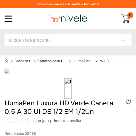
Nivele suas
compras
de
saúde
e
bem-estar
0
O que você procura?
Diabetes
Canetas para Insulina
HumaPen Luxura HD Verde Caneta 0,5 A 30 UI DE 1/2 EM 1/2Un
HumaPen Luxura HD Verde Caneta
0,5 A 30 UI DE 1/2 EM 1/2Un
☆
☆
☆
☆
☆
seja o primeiro a avaliar
Referência
:
23485