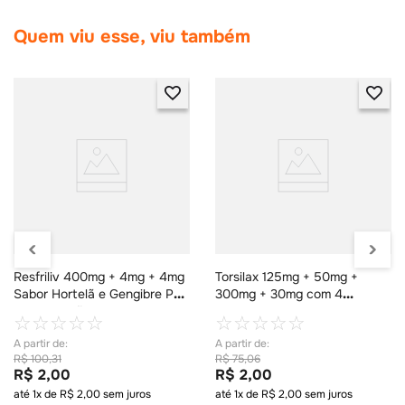
Quem viu esse, viu também
Resfriliv 400mg + 4mg + 4mg
Torsilax 125mg + 50mg +
Sabor Hortelã e Gengibre Pó
300mg + 30mg com 4
para Solução 1 Envelope de
Comprimidos
☆
☆
☆
☆
☆
☆
☆
☆
☆
☆
5g
R$
100
,
31
R$
75
,
06
R$
2
,
00
R$
2
,
00
até
1
x de
R$
2
,
00
sem juros
até
1
x de
R$
2
,
00
sem juros