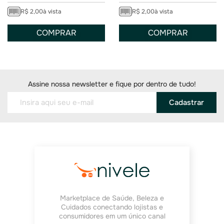
R$
2
,
00
à vista
R$
2
,
00
à vista
COMPRAR
COMPRAR
Assine nossa newsletter e fique por dentro de tudo!
Cadastrar
Marketplace de Saúde, Beleza e
Cuidados conectando lojistas e
consumidores em um único canal