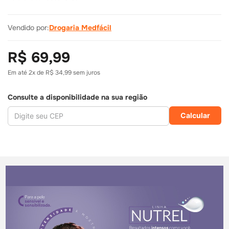
Vendido por:
Drogaria Medfácil
R$ 69,99
Em até
2
x de
R$ 34,99
sem juros
Consulte a disponibilidade na sua região
Calcular
R$
69
,
99
R$
74
,
95
COMPRAR
COMPRAR