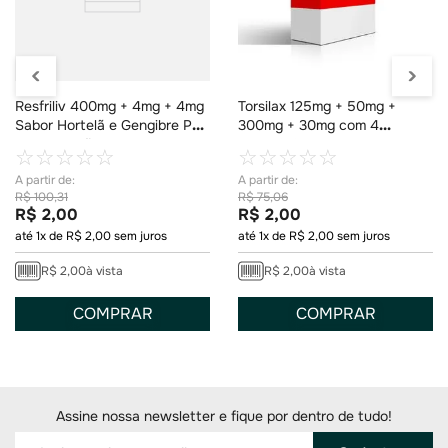
Resfriliv 400mg + 4mg + 4mg
Torsilax 125mg + 50mg +
Sabor Hortelã e Gengibre Pó
300mg + 30mg com 4
para Solução 1 Envelope de
Comprimidos
☆
☆
☆
☆
☆
☆
☆
☆
☆
☆
5g
R$
100
,
31
R$
75
,
06
R$
2
,
00
R$
2
,
00
até
1
x de
R$
2
,
00
sem juros
até
1
x de
R$
2
,
00
sem juros
R$
2
,
00
à vista
R$
2
,
00
à vista
COMPRAR
COMPRAR
Assine nossa newsletter e fique por dentro de tudo!