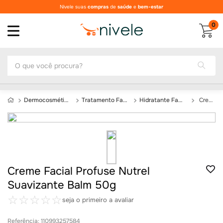
Parcelamos em até
10x no cartão
0
O que você procura?
Dermocosméticos
Tratamento Facial e Rosto
Hidratante Facial
Creme Facial Profuse Nutrel Suavizante Balm 50g
Creme Facial Profuse Nutrel
Suavizante Balm 50g
☆
☆
☆
☆
☆
seja o primeiro a avaliar
Referência
:
110993257584