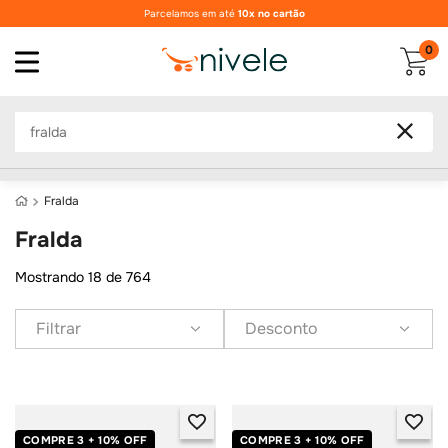
Nivele suas
compras
de
saúde
e
bem-estar
0
O que você procura?
fralda
fralda
Mostrando
18 de 764
Filtrar
Desconto
COMPRE 3 + 10% OFF
COMPRE 3 + 10% OFF