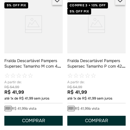
5% OFF PIX
COMPRE 3 + 10% OFF
5% OFF PIX
Fralda Descartável Pampers
Fralda Descartável Pampers
Supersec Tamanho M com 40
Supersec Tamanho P com 42
Unidades
Unidades
☆
☆
☆
☆
☆
☆
☆
☆
☆
☆
R$
54
,
99
R$
54
,
99
R$
41
,
99
R$
41
,
99
até
1
x de
R$
41
,
99
sem juros
até
1
x de
R$
41
,
99
sem juros
R$
41
,
99
à vista
R$
41
,
99
à vista
COMPRAR
COMPRAR