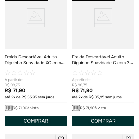
Fralda Descartável Adulto
Fralda Descartável Adulto
Diguinho Suavidade XG com
Diguinho Suavidade G com 30
26 Unidades
Unidades
☆
☆
☆
☆
☆
☆
☆
☆
☆
☆
R$
98
,
75
R$
98
,
75
R$
71
,
90
R$
71
,
90
até
2
x de
R$
35
,
95
sem juros
até
2
x de
R$
35
,
95
sem juros
R$
71
,
90
à vista
R$
71
,
90
à vista
COMPRAR
COMPRAR