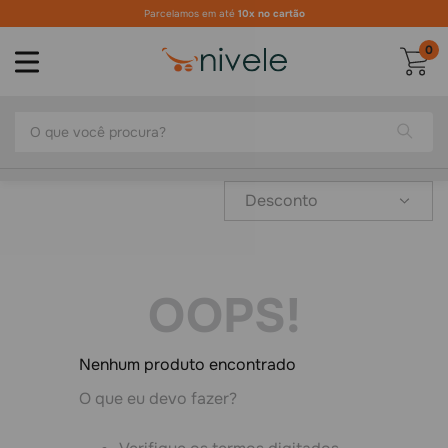
Parcelamos em até
10x no cartão
0
O que você procura?
Desconto
OOPS!
Nenhum produto encontrado
O que eu devo fazer?