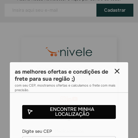
Cadastrar
Marketplace de Saúde, Beleza e
as melhores ofertas e condições de
Cuidados conectando lojistas e
frete para sua região ;)
consumidores em um único canal
com seu CEP, mostramos ofertas e calculamos o frete com mais
precisão.
ENCONTRE MINHA
LOCALIZAÇÃO
Categorias
Medicamentos