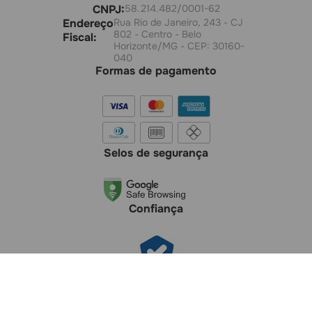
CNPJ:
58.214.482/0001-62
Endereço
Rua Rio de Janeiro, 243 - CJ
802 - Centro - Belo
Fiscal:
Horizonte/MG - CEP: 30160-
040
Formas de pagamento
Selos de segurança
Confiança