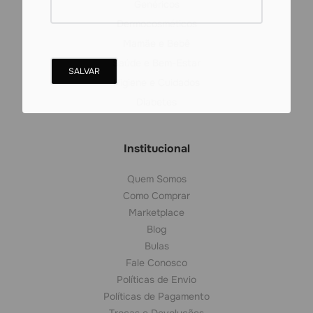
Genéricos
Dermocosméticos
Mamãe e Bebê
Saúde e Bem-Estar
Higiene e Cuidados
Diabetes
Institucional
Quem Somos
Como Comprar
Marketplace
Blog
Bulas
Fale Conosco
Políticas de Envio
Políticas de Pagamento