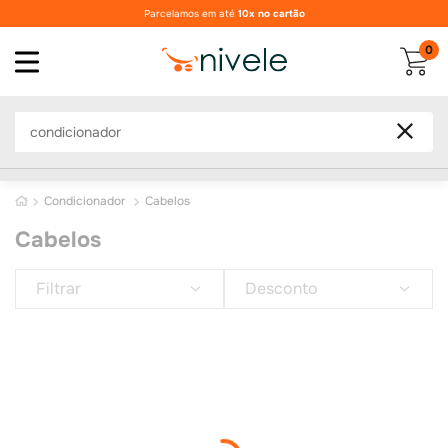
Parcelamos em até
10x no cartão
0
O que você procura?
condicionador
Cabelos
Cabelos
Mostrando
18 de 1.033
Filtrar
Desconto