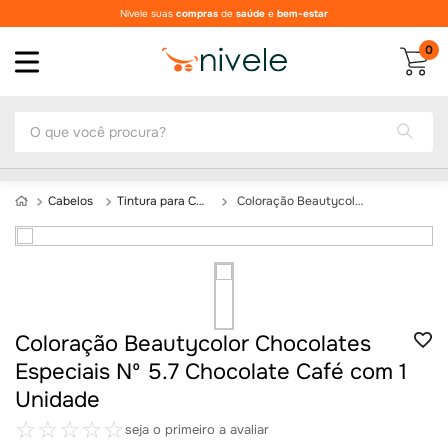
Nivele suas
compras
de
saúde
e
bem-estar
0
O que você procura?
Cabelos
Tintura para Cabelo
Coloração Beautycolor Chocolates Especiais Nº 5.7 Chocolate Café com 1 Unidade
Coloração Beautycolor Chocolates
Especiais Nº 5.7 Chocolate Café com 1
Unidade
☆
☆
☆
☆
☆
seja o primeiro a avaliar