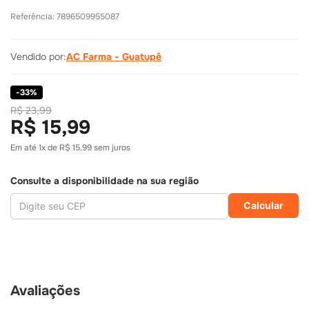
Referência
:
7896509955087
Vendido por:
AC Farma - Guatupê
-
33
%
R$ 23,99
R$ 15,99
Em até
1
x de
R$ 15,99
sem juros
Consulte a disponibilidade na sua região
Calcular
Avaliações
R$
23
,
99
R$
15
,
99