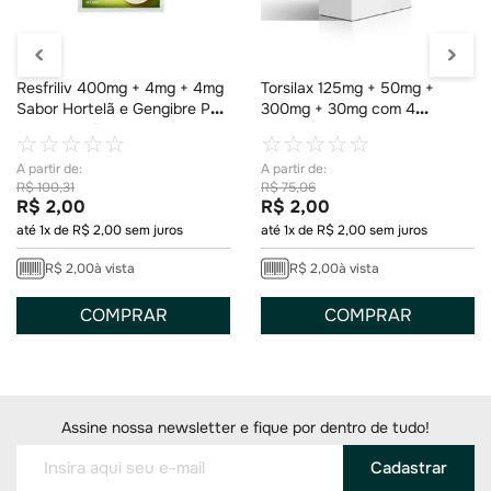
Resfriliv 400mg + 4mg + 4mg
Torsilax 125mg + 50mg +
Sabor Hortelã e Gengibre Pó
300mg + 30mg com 4
para Solução 1 Envelope de
Comprimidos
☆
☆
☆
☆
☆
☆
☆
☆
☆
☆
5g
R$
100
,
31
R$
75
,
06
R$
2
,
00
R$
2
,
00
até
1
x de
R$
2
,
00
sem juros
até
1
x de
R$
2
,
00
sem juros
R$
2
,
00
à vista
R$
2
,
00
à vista
COMPRAR
COMPRAR
Assine nossa newsletter e fique por dentro de tudo!
Cadastrar