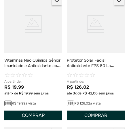
Vitaminas Neo Química Sênior
Protetor Solar Facial
Imunidade e Antioxidante com
Antioxidante FPS 80 La
60 Comprimidos
Roche-Posay Anthelios
☆
☆
☆
☆
☆
☆
☆
☆
☆
☆
Airlicium+ Cor 1.0 40g
R$
19
,
99
R$
126
,
02
até
1
x de
R$
19
,
99
sem juros
até
3
x de
R$
42
,
00
sem juros
R$
19
,
99
à vista
R$
126
,
02
à vista
COMPRAR
COMPRAR