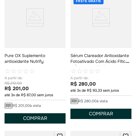
FRETE GRÁTIS
Pure OX Suplemento
Sérum Clareador Antioxidante
antioxidante Nutrify
Fotoativado Com Ácido Fítico
e Ácido Transferúlico
☆
☆
☆
☆
☆
☆
☆
☆
☆
☆
Fotobiotic Sun Activated -
30ml
R$
210
,
00
R$
280
,
00
R$
201
,
00
até
3
x de
R$
93
,
33
sem juros
até
3
x de
R$
67
,
00
sem juros
R$
280
,
00
à vista
R$
201
,
00
à vista
COMPRAR
COMPRAR