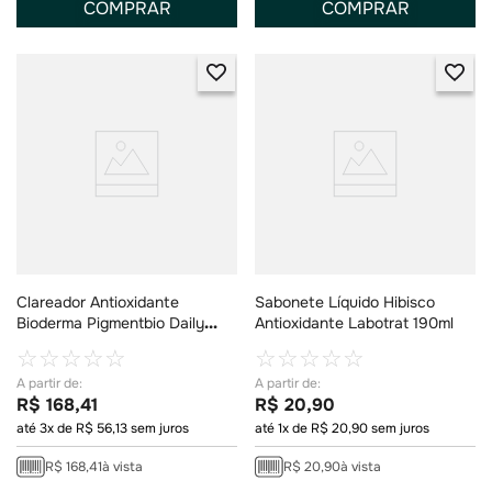
COMPRAR
COMPRAR
Clareador Antioxidante
Sabonete Líquido Hibisco
Bioderma Pigmentbio Daily
Antioxidante Labotrat 190ml
Care FPS 50+ 40ml
☆
☆
☆
☆
☆
☆
☆
☆
☆
☆
R$
168
,
41
R$
20
,
90
até
3
x de
R$
56
,
13
sem juros
até
1
x de
R$
20
,
90
sem juros
R$
168
,
41
à vista
R$
20
,
90
à vista