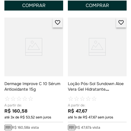
COMPRAR
COMPRAR
Dermage Improve C 10 Sérum
Loção Pós-Sol Sundown Aloe
Antioxidante 15g
Vera Gel Hidratante
Antioxidante 140g
☆
☆
☆
☆
☆
☆
☆
☆
☆
☆
R$
160
,
58
R$
47
,
67
até
3
x de
R$
53
,
52
sem juros
até
1
x de
R$
47
,
67
sem juros
R$
160
,
58
à vista
R$
47
,
67
à vista