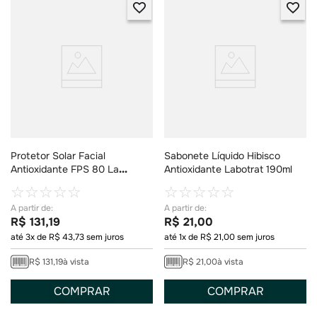
Protetor Solar Facial
Sabonete Líquido Hibisco
Antioxidante FPS 80 La
Antioxidante Labotrat 190ml
Roche-Posay Anthelios
☆
☆
☆
☆
☆
☆
☆
☆
☆
☆
Airlicium+ Cor 2.0 40g
R$
131
,
19
R$
21
,
00
até
3
x de
R$
43
,
73
sem juros
até
1
x de
R$
21
,
00
sem juros
R$
131
,
19
à vista
R$
21
,
00
à vista
COMPRAR
COMPRAR