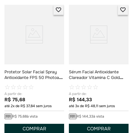
Protetor Solar Facial Spray
Sérum Facial Antioxidante
Antioxidante FPS 50 Photoage
Clareador Vitamina C Gold
Dermage 90ml
Pura 30ml
☆
☆
☆
☆
☆
☆
☆
☆
☆
☆
R$
75
,
68
R$
144
,
33
até
2
x de
R$
37
,
84
sem juros
até
3
x de
R$
48
,
11
sem juros
R$
75
,
68
à vista
R$
144
,
33
à vista
COMPRAR
COMPRAR