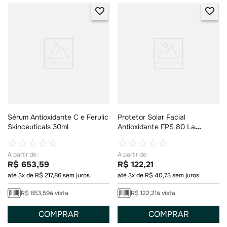
Sérum Antioxidante C e Ferulic
Protetor Solar Facial
Skinceuticals 30ml
Antioxidante FPS 80 La
Roche-Posay Anthelios
☆
☆
☆
☆
☆
☆
☆
☆
☆
☆
Airlicium+ Cor 1.0 40g
R$
653
,
59
R$
122
,
21
até
3
x de
R$
217
,
86
sem juros
até
3
x de
R$
40
,
73
sem juros
R$
653
,
59
à vista
R$
122
,
21
à vista
COMPRAR
COMPRAR