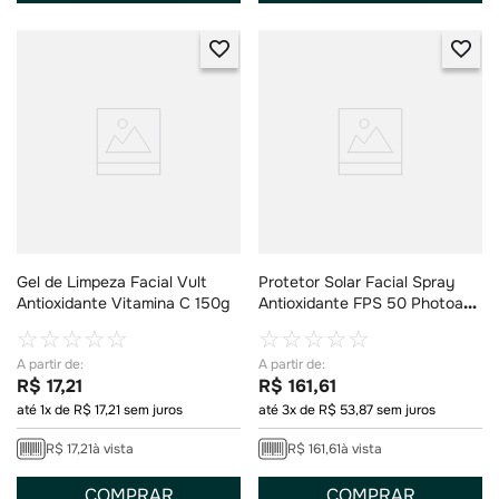
Gel de Limpeza Facial Vult
Protetor Solar Facial Spray
Antioxidante Vitamina C 150g
Antioxidante FPS 50 Photoage
Dermage 90ml
☆
☆
☆
☆
☆
☆
☆
☆
☆
☆
R$
17
,
21
R$
161
,
61
até
1
x de
R$
17
,
21
sem juros
até
3
x de
R$
53
,
87
sem juros
R$
17
,
21
à vista
R$
161
,
61
à vista
COMPRAR
COMPRAR