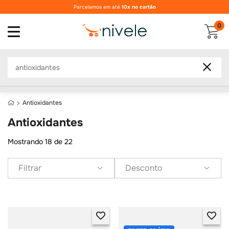
Parcelamos em até
10x no cartão
0
O que você procura?
antioxidantes
antioxidantes
Mostrando
18 de 22
Filtrar
Desconto