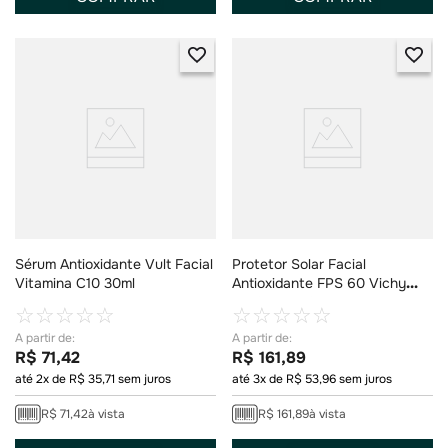
Sérum Antioxidante Vult Facial
Protetor Solar Facial
Vitamina C10 30ml
Antioxidante FPS 60 Vichy
Capital Soleil Sem Cor 40g
☆
☆
☆
☆
☆
☆
☆
☆
☆
☆
R$
71
,
42
R$
161
,
89
até
2
x de
R$
35
,
71
sem juros
até
3
x de
R$
53
,
96
sem juros
R$
71
,
42
à vista
R$
161
,
89
à vista