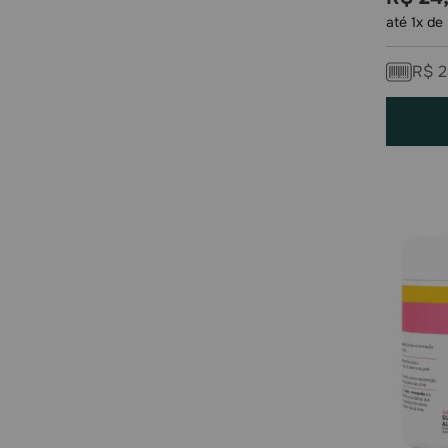
até
1
x de
R$
2