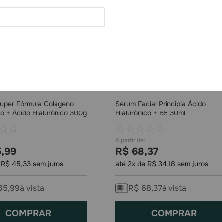
Super Fórmula Colágeno
Sérum Facial Principia Ácido
do + Ácido Hialurônico 300g
Hialurônico + B5 30ml
☆
☆
☆
☆
☆
☆
☆
5
,
99
R$
68
,
37
e
R$
45
,
33
sem juros
até
2
x de
R$
34
,
18
sem juros
35
,
99
à vista
R$
68
,
37
à vista
COMPRAR
COMPRAR