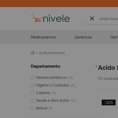
e
e
bem-estar
O que você proc
Medicamentos
Genéricos
Der
acido hialuronico
Departamento
acido
Dermocosméticos
(
42
)
111
Higiene e Cuidados
(
35
)
Cabelos
(
13
)
Saúde e Bem-Estar
(
13
)
-
32%
Beleza
(
8
)