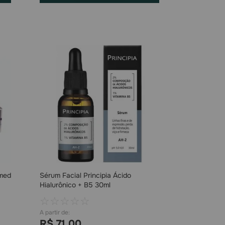
rmed
Sérum Facial Principia Ácido
Hialurônico + B5 30ml
☆
☆
☆
☆
☆
R$
71
,
00