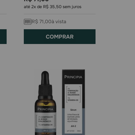
até
2
x de
R$
35
,
50
sem juros
R$
71
,
00
à vista
COMPRAR