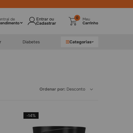
Parcelamos em até
10x no cartão
0
ntral de
Meu
tendimento
Carrinho
r
Diabetes
Categorias
Ordenar por
Desconto
-
14%