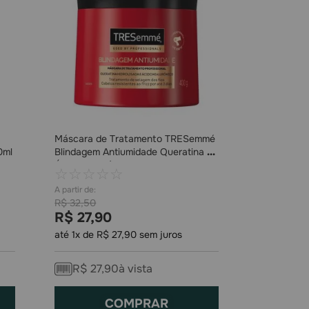
Máscara de Tratamento TRESemmé
0ml
Blindagem Antiumidade Queratina e
Ácido Hialurônico 400g
☆
☆
☆
☆
☆
R$
32
,
50
R$
27
,
90
até
1
x de
R$
27
,
90
sem juros
R$
27
,
90
à vista
COMPRAR