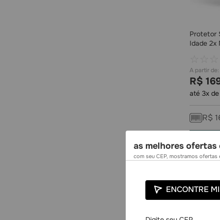
Protetor 
Idade 2x 
Biosole 
☆
☆
☆
R$
16
até
3
x d
R$
1
as melhores ofertas 
com seu CEP, mostramos ofertas e
ENCONTRE MI