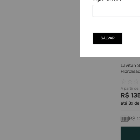
Lavitan 
Hidrolisa
☆
☆
☆
R$
13
até
3
x d
R$
1