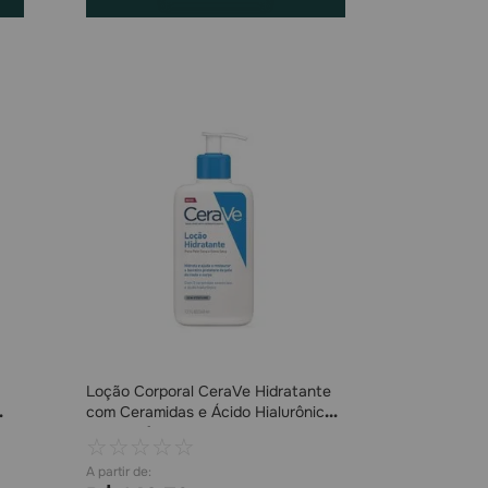
Loção Corporal CeraVe Hidratante
com Ceramidas e Ácido Hialurônico
Sem Perfume Pele Seca a Extra
☆
☆
☆
☆
☆
Seca 340ml