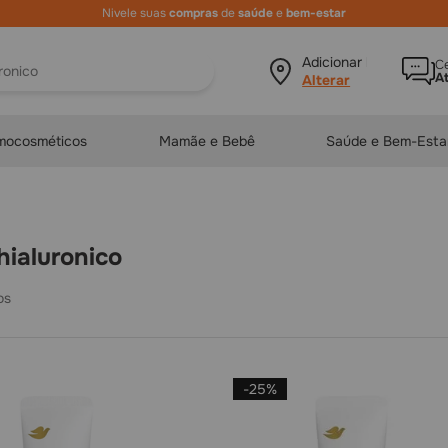
ura?
Adicionar local
Ce
A
mocosméticos
Mamãe e Bebê
Saúde e Bem-Esta
 hialuronico
-
25%