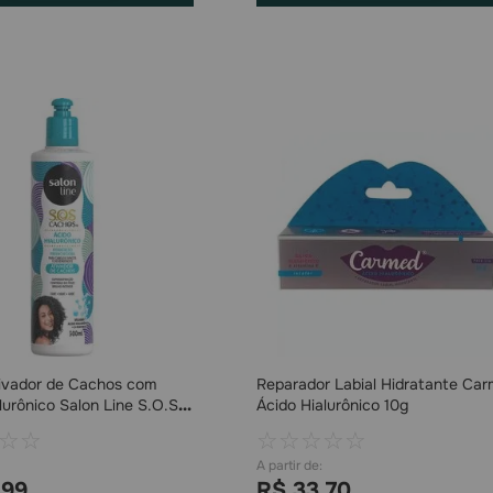
ivador de Cachos com
Reparador Labial Hidratante Ca
lurônico Salon Line S.O.S
Ácido Hialurônico 10g
☆
☆
☆
☆
☆
☆
☆
,
99
R$
33
,
70