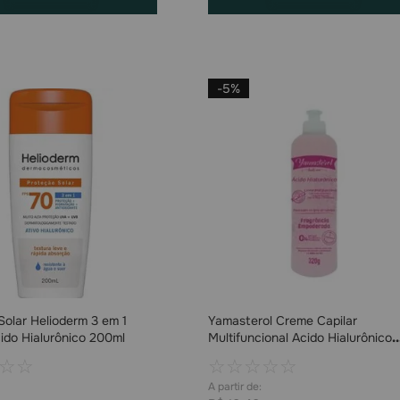
-
5%
Solar Helioderm 3 em 1
Yamasterol Creme Capilar
ido Hialurônico 200ml
Multifuncional Acido Hialurônico
320g
☆
☆
☆
☆
☆
☆
☆