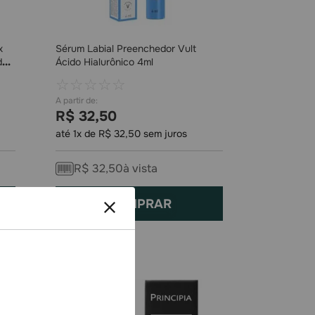
x
Sérum Labial Preenchedor Vult
do
Ácido Hialurônico 4ml
☆
☆
☆
☆
☆
R$
32
,
50
até
1
x de
R$
32
,
50
sem juros
R$
32
,
50
à vista
COMPRAR