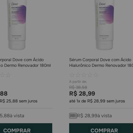
rporal Dove com Ácido
Sérum Corporal Dove com Ácido
ico Dermo Renovador 180ml
Hialurônico Dermo Renovador 18
☆
☆
☆
☆
☆
☆
☆
R$
38
,
58
88
R$
28
,
99
R$
25
,
88
sem juros
até
1
x de
R$
28
,
99
sem juros
5
,
88
à vista
R$
28
,
99
à vista
COMPRAR
COMPRAR