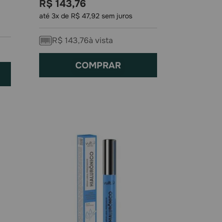
R$
143
,
76
até
3
x de
R$
47
,
92
sem juros
R$
143
,
76
à vista
COMPRAR