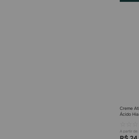
Creme At
Ácido Hia
300ml
☆
☆
☆
R$
24