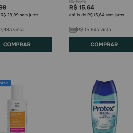
R$
16
,
46
98
R$
15
,
64
e
R$
28
,
99
sem juros
até
1
x de
R$
15
,
64
sem juros
7
,
98
à vista
R$
15
,
64
à vista
COMPRAR
COMPRAR
RÁTIS