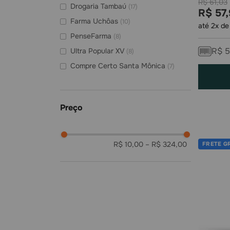
R$
61
,
03
Drogaria Tambaú
(
17
)
R$
57
,
Farma Uchôas
(
10
)
até
2
x d
PenseFarma
(
8
)
R$
5
Ultra Popular XV
(
8
)
Compre Certo Santa Mônica
(
7
)
Leo Farma
(
7
)
Medifarma - Acrópole
(
7
)
Drogaria Santa Maria
(
6
)
Farmacia AC Farma
(
6
)
R$ 10,00
–
R$ 324,00
FRETE G