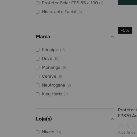
Protetor Solar FPS 65 a 100
(
7
)
Hidratante Facial
(
6
)
Sabonete Líquido
(
6
)
Hidratante
(
4
)
-
5%
Marca
Protetor Solar FPS 35 a 60
(
1
)
Principia
(
16
)
Dove
(
10
)
Monange
(
9
)
Cerave
(
8
)
Neutrogena
(
8
)
Kley Hertz
(
7
)
Tresemmé
(
7
)
Protetor 
Herbissimo
(
5
)
FPS70 Ác
Loja(s)
Protex
(
5
)
☆
☆
☆
Cimed
(
4
)
Nivele
(
19
)