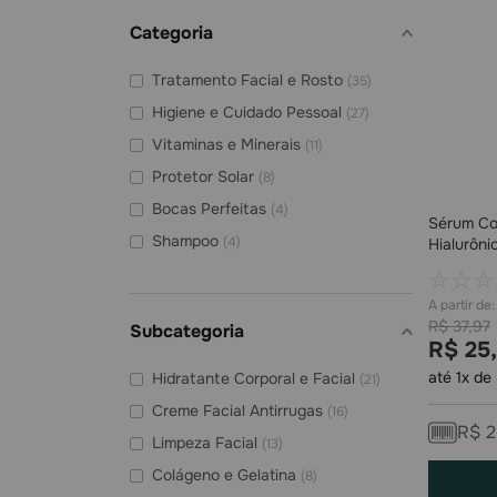
Categoria
Tratamento Facial e Rosto
(
35
)
Higiene e Cuidado Pessoal
(
27
)
Vitaminas e Minerais
(
11
)
Protetor Solar
(
8
)
Bocas Perfeitas
(
4
)
Sérum Co
Shampoo
(
4
)
Hialurôn
Tratamento Corporal
(
4
)
☆
☆
☆
Máscaras para Cabelo
(
3
)
R$
37
,
97
Subcategoria
Água Termal, Micelar, Demaquilante
R$
25
,
(
2
)
até
1
x de
Hidratante Corporal e Facial
(
21
)
Condicionador
(
2
)
Creme Facial Antirrugas
(
16
)
R$
2
Limpeza Facial
(
13
)
Colágeno e Gelatina
(
8
)