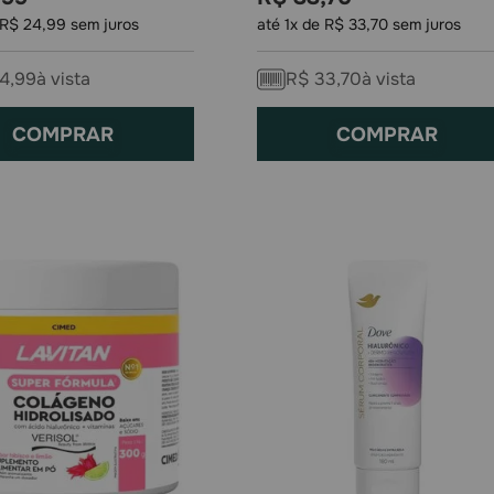
R$
24
,
99
sem juros
até
1
x de
R$
33
,
70
sem juros
4
,
99
à vista
R$
33
,
70
à vista
COMPRAR
COMPRAR