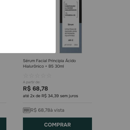
Sérum Facial Principia Ácido
Hialurônico + B5 30ml
☆
☆
☆
☆
☆
R$
68
,
78
até
2
x de
R$
34
,
39
sem juros
R$
68
,
78
à vista
COMPRAR