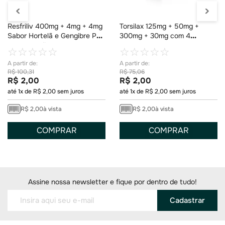
Resfriliv 400mg + 4mg + 4mg
Torsilax 125mg + 50mg +
Sabor Hortelã e Gengibre Pó
300mg + 30mg com 4
para Solução 1 Envelope de
Comprimidos
☆
☆
☆
☆
☆
☆
☆
☆
☆
☆
5g
R$
100
,
31
R$
75
,
06
R$
2
,
00
R$
2
,
00
até
1
x de
R$
2
,
00
sem juros
até
1
x de
R$
2
,
00
sem juros
R$
2
,
00
à vista
R$
2
,
00
à vista
COMPRAR
COMPRAR
Assine nossa newsletter e fique por dentro de tudo!
Cadastrar