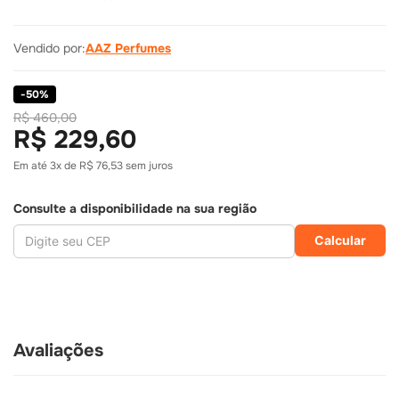
Vendido por:
AAZ Perfumes
-
50
%
R$ 460,00
R$ 229,60
Em até
3
x de
R$ 76,53
sem juros
Consulte a disponibilidade na sua região
Calcular
Avaliações
R$
229
,
60
COMPRAR