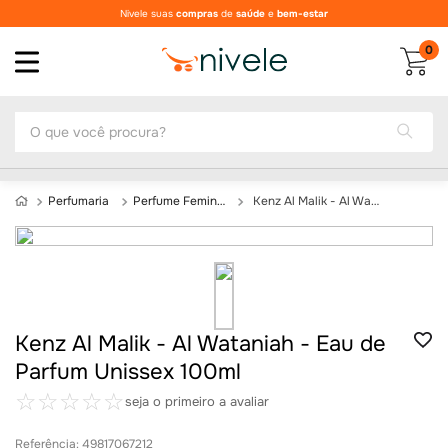
Nivele suas
compras
de
saúde
e
bem-estar
0
O que você procura?
Perfumaria
Perfume Feminino
Kenz Al Malik - Al Wataniah - Eau de Parfum Unissex 100ml
Kenz Al Malik - Al Wataniah - Eau de
Parfum Unissex 100ml
☆
☆
☆
☆
☆
seja o primeiro a avaliar
Referência
:
49817067212