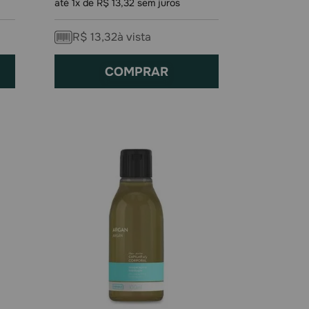
até
1
x de
R$
13
,
32
sem juros
R$
13
,
32
à vista
COMPRAR