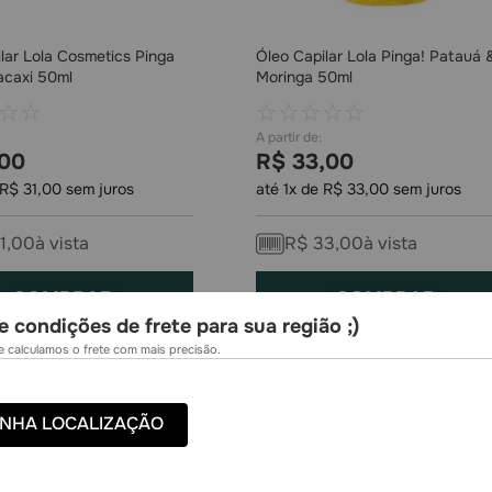
lar Lola Cosmetics Pinga
Óleo Capilar Lola Pinga! Patauá 
acaxi 50ml
Moringa 50ml
☆
☆
☆
☆
☆
☆
☆
00
R$
33
,
00
R$
31
,
00
sem juros
até
1
x de
R$
33
,
00
sem juros
1
,
00
à vista
R$
33
,
00
à vista
COMPRAR
COMPRAR
e condições de frete para sua região ;)
 calculamos o frete com mais precisão.
NHA LOCALIZAÇÃO