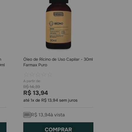
n
Óleo de Rícino de Uso Capilar - 30ml
0ml
Farmax Puro
☆
☆
☆
☆
☆
R$
14
,
39
R$
13
,
94
até
1
x de
R$
13
,
94
sem juros
R$
13
,
94
à vista
COMPRAR