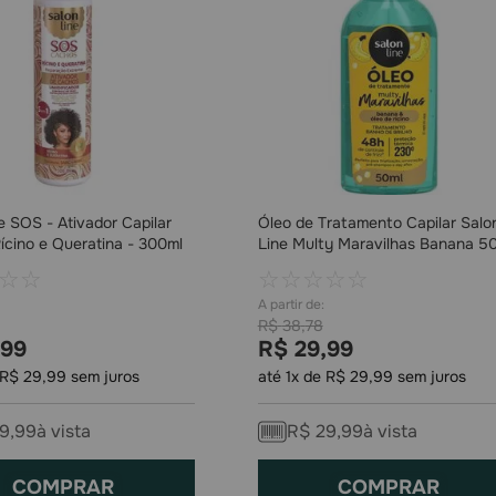
e SOS - Ativador Capilar
Óleo de Tratamento Capilar Salo
ícino e Queratina - 300ml
Line Multy Maravilhas Banana 5
☆
☆
☆
☆
☆
☆
☆
R$
38
,
78
99
R$
29
,
99
R$
29
,
99
sem juros
até
1
x de
R$
29
,
99
sem juros
9
,
99
à vista
R$
29
,
99
à vista
COMPRAR
COMPRAR