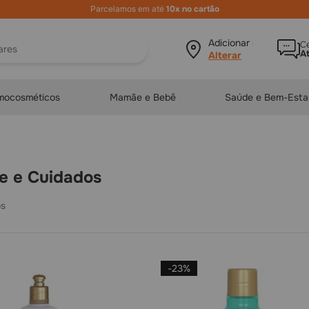
Nivele suas
compras
de
saúde
e
bem-estar
ura?
Adicionar local
Ce
A
mocosméticos
Mamãe e Bebê
Saúde e Bem-Esta
ne e Cuidados
-
23%