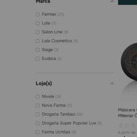
Marca
Farmax
(
25
)
Lola
(
11
)
Salon Line
(
9
)
Lola Cosmetics
(
4
)
Siage
(
3
)
Eudora
(
3
)
Bonyplus
(
3
)
R Celle Industrial (Atalaia)
(
2
)
Loja(s)
Ox
(
2
)
Loreal Hpc
(
2
)
Nivele
(
15
)
Nova Farma
(
11
)
Máscara 
Drogaria Tambaú
(
10
)
Millenar 
Drogaria Super Popular Lux
(
9
)
☆
☆
☆
Farma Uchôas
(
8
)