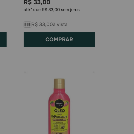
R$
33
,
00
até
1
x de
R$
33
,
00
sem juros
R$
33
,
00
à vista
COMPRAR