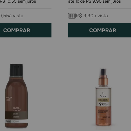
R$
10
,
55
sem juros
até
1
x de
R$
9
,
90
sem juros
0
,
55
à vista
R$
9
,
90
à vista
COMPRAR
COMPRAR