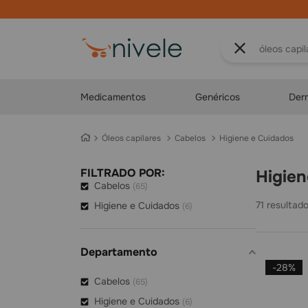
O que você proc
Medicamentos
Genéricos
Der
óleos capilares
Cabelos
Higiene e Cuidados
FILTRADO POR:
Higie
Cabelos
(
65
)
71
Higiene e Cuidados
(
6
)
Departamento
-
28%
Cabelos
(
65
)
Higiene e Cuidados
(
6
)