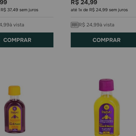
99
R$
24
,
99
e
R$
37
,
49
sem juros
até
1
x de
R$
24
,
99
sem juros
4
,
99
à vista
R$
24
,
99
à vista
COMPRAR
COMPRAR