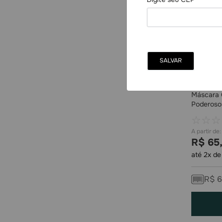
Máscara C
Poderoso
☆
☆
☆
R$
65
até
2
x d
R$
6