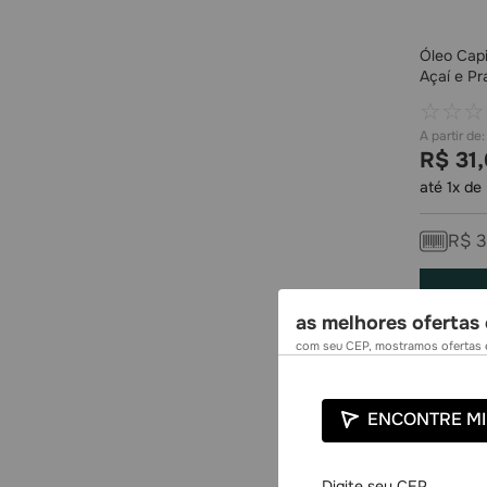
Óleo Capi
Açaí e Pr
☆
☆
☆
R$
31
,
até
1
x de
R$
3
as melhores ofertas 
com seu CEP, mostramos ofertas e
ENCONTRE MI