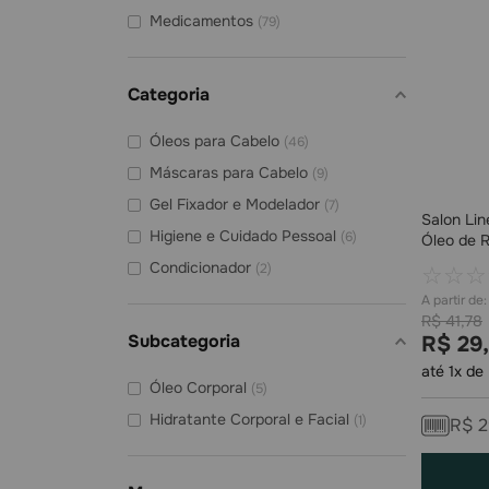
Medicamentos
(
79
)
Categoria
Óleos para Cabelo
(
46
)
Máscaras para Cabelo
(
9
)
Gel Fixador e Modelador
(
7
)
Salon Lin
Higiene e Cuidado Pessoal
(
6
)
Óleo de R
Condicionador
(
2
)
☆
☆
☆
R$
41
,
78
Subcategoria
R$
29
,
até
1
x de
Óleo Corporal
(
5
)
Hidratante Corporal e Facial
(
1
)
R$
2