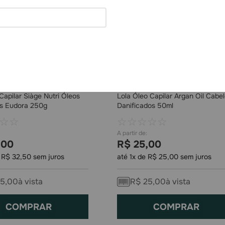
apilar Siàge Nutri Óleos
Lola Óleo Capilar Argan Oil Cabe
s Eudora 250g
Danificados 50ml
☆
☆
☆
☆
☆
☆
☆
,
00
R$
25
,
00
e
R$
32
,
50
sem juros
até
1
x de
R$
25
,
00
sem juros
5
,
00
à vista
R$
25
,
00
à vista
COMPRAR
COMPRAR