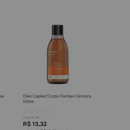
sa
Óleo Capilar/Corpo Farmax Cenoura
100ml
☆
☆
☆
☆
☆
R$
13
,
32