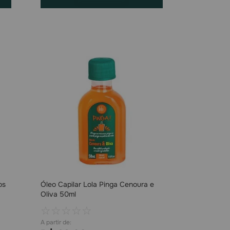
os
Óleo Capilar Lola Pinga Cenoura e
Oliva 50ml
☆
☆
☆
☆
☆