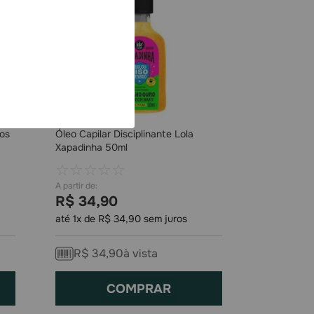
los
Óleo Capilar Disciplinante Lola
Xapadinha 50ml
☆
☆
☆
☆
☆
R$
34
,
90
até
1
x de
R$
34
,
90
sem juros
R$
34
,
90
à vista
COMPRAR