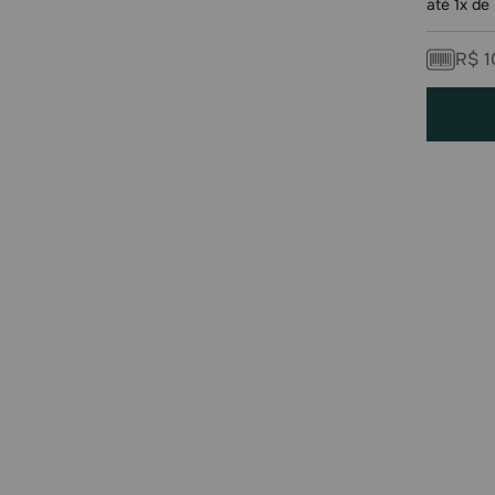
até
1
x de
R$
1