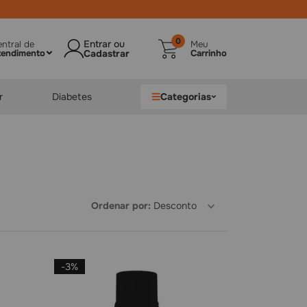
0
ntral de
Meu
tendimento
Carrinho
r
Diabetes
Categorias
Ordenar por
Desconto
-
3%