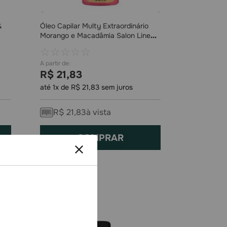
&
Óleo Capilar Multy Extraordinário
Morango e Macadâmia Salon Line
50ml
☆
☆
☆
☆
☆
R$
21
,
83
até
1
x de
R$
21
,
83
sem juros
R$
21
,
83
à vista
COMPRAR