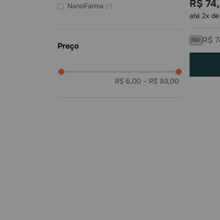
R$
74
,
NanoFarma
(
7
)
até
2
x d
Drogaria Santa Maria
(
6
)
Farmagnus Bistek
(
5
)
R$
7
Ultra Popular XV
(
4
)
PenseFarma
(
4
)
R$ 6,00
–
R$ 93,00